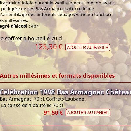
 Traçabilité totale durant le vieillissement : met en avant
e pédigrée de ces Bas Armagnacs d’excellence
 L’assemblage des différents cépages varie en fonction
es millésimes.
egré d’alcool
: 40°
Le coffret
1
bouteille 70 cl
125,30
€
AJOUTER AU PANIER
Autres millésimes et formats disponibles
Célébration 1998 Bas Armagnac Châtea
Bas Armagnac, 70 cl, Coffrets Laubade,
La caisse de
1
bouteille 70 cl
91,50 €
AJOUTER AU PANIER