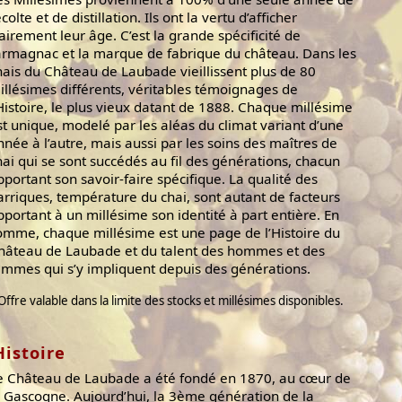
colte et de distillation. Ils ont la vertu d’afficher
lairement leur âge. C’est la grande spécificité de
’armagnac et la marque de fabrique du château. Dans les
hais du Château de Laubade vieillissent plus de 80
illésimes différents, véritables témoignages de
’Histoire, le plus vieux datant de 1888. Chaque millésime
st unique, modelé par les aléas du climat variant d’une
nnée à l’autre, mais aussi par les soins des maîtres de
hai qui se sont succédés au fil des générations, chacun
pportant son savoir-faire spécifique. La qualité des
arriques, température du chai, sont autant de facteurs
pportant à un millésime son identité à part entière. En
omme, chaque millésime est une page de l’Histoire du
hâteau de Laubade et du talent des hommes et des
emmes qui s’y impliquent depuis des générations.
Offre valable dans la limite des stocks et millésimes disponibles.
Histoire
e Château de Laubade a été fondé en 1870, au cœur de
a Gascogne. Aujourd’hui, la 3ème génération de la