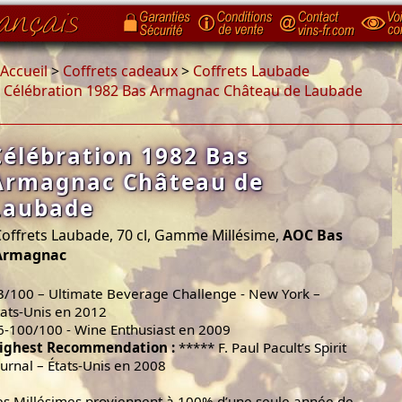
Accueil
>
Coffrets cadeaux
>
Coffrets Laubade
>
Célébration 1982 Bas Armagnac Château de Laubade
Célébration 1982 Bas
Armagnac Château de
Laubade
offrets Laubade, 70 cl, Gamme Millésime,
AOC Bas
Armagnac
3/100 – Ultimate Beverage Challenge - New York –
tats-Unis en 2012
6-100/100 - Wine Enthusiast en 2009
ighest Recommendation :
***** F. Paul Pacult’s Spirit
ournal – États-Unis en 2008
es Millésimes proviennent à 100% d’une seule année de