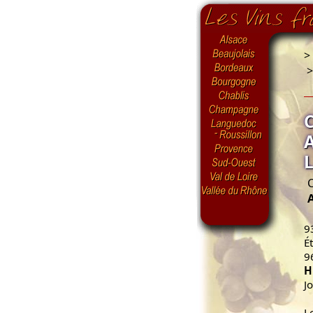
>
C
9
É
9
H
J
L