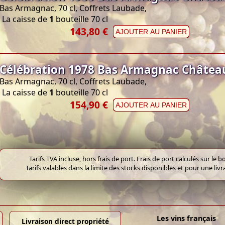
Bas Armagnac, 70 cl, Coffrets Laubade,
La caisse de
1
bouteille 70 cl
143,80 €
AJOUTER AU PANIER
Célébration 1978 Bas Armagnac Châtea
Bas Armagnac, 70 cl, Coffrets Laubade,
La caisse de
1
bouteille 70 cl
154,90 €
AJOUTER AU PANIER
Tarifs TVA incluse, hors frais de port. Frais de port calculés sur l
Tarifs valables dans la limite des stocks disponibles et pour une liv
Les vins français
Livraison direct propriété