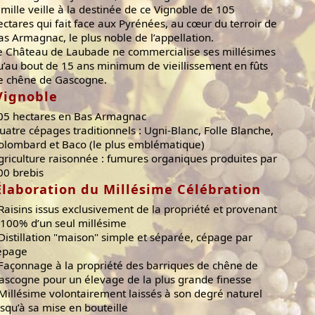
amille veille à la destinée de ce Vignoble de 105
ectares qui fait face aux Pyrénées, au cœur du terroir de
as Armagnac, le plus noble de l’appellation.
e Château de Laubade ne commercialise ses millésimes
u’au bout de 15 ans minimum de vieillissement en fûts
e chêne de Gascogne.
Vignoble
05 hectares en Bas Armagnac
uatre cépages traditionnels : Ugni-Blanc, Folle Blanche,
olombard et Baco (le plus emblématique)
griculture raisonnée : fumures organiques produites par
00 brebis
Élaboration du Millésime Célébration
 Raisins issus exclusivement de la propriété et provenant
 100% d’un seul millésime
 Distillation "maison" simple et séparée, cépage par
épage
 Façonnage à la propriété des barriques de chêne de
ascogne pour un élevage de la plus grande finesse
 Millésime volontairement laissés à son degré naturel
usqu’à sa mise en bouteille