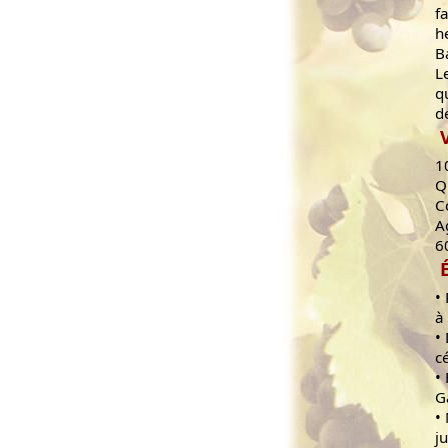
f
h
B
L
q
d
1
Q
C
A
6
•
à
•
c
•
G
•
j