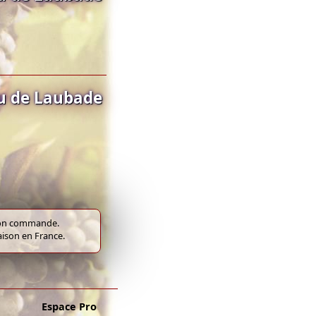
u de Laubade
e bon commande.
raison en France.
Espace Pro