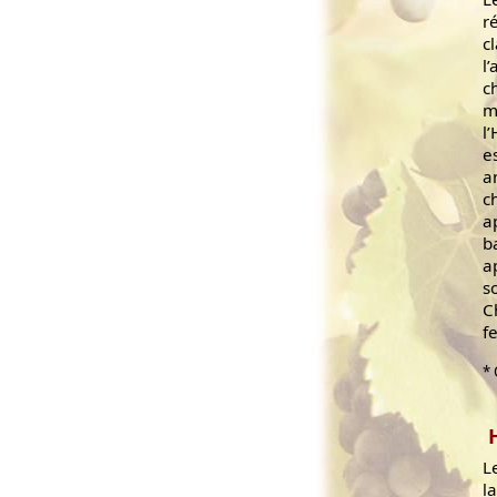
ré
c
l
c
m
l
e
a
c
a
b
a
s
C
f
* 
L
l