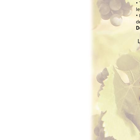
•
l
•
d
D