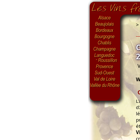
>
V
W
L
d
l
p
é
V
c