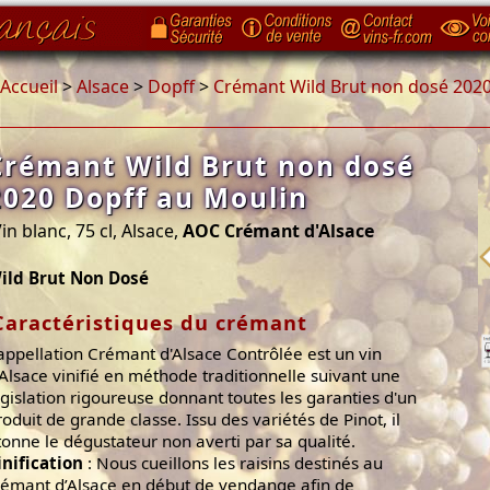
Accueil
>
Alsace
>
Dopff
>
Crémant Wild Brut non dosé 2020
Crémant Wild Brut non dosé
2020 Dopff au Moulin
in blanc, 75 cl, Alsace,
AOC Crémant d'Alsace
ild Brut Non Dosé
Caractéristiques du crémant
'appellation Crémant d'Alsace Contrôlée est un vin
'Alsace vinifié en méthode traditionnelle suivant une
égislation rigoureuse donnant toutes les garanties d'un
roduit de grande classe. Issu des variétés de Pinot, il
tonne le dégustateur non averti par sa qualité.
inification
: Nous cueillons les raisins destinés au
rémant d’Alsace en début de vendange afin de