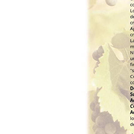
c
L
d
c
A
c
L
m
N
u
f
"s
C
c
D
S
A
C
A
l
d