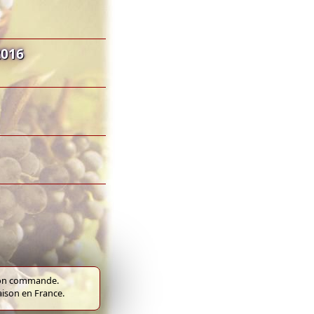
2016
e bon commande.
raison en France.