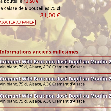
La bouteille
13,50 €
La caisse de
6
bouteilles 75 cl
81,00
€
AJOUTER AU PANIER
Informations anciens millésimes
Crémant Wild Brut non dosé Dopff au Moulin 
Vin blanc, 75 cl, Alsace, AOC Crémant d'Alsace
Crémant Wild Brut non dosé Dopff au Moulin 
Vin blanc, 75 cl, Alsace, AOC Crémant d'Alsace
Crémant Wild Brut non dosé Dopff au Moulin 
Vin blanc, 75 cl, Alsace, AOC Crémant d'Alsace