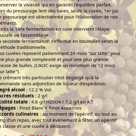
onserver la vivacité qui en garantit l’équilibre parfait.
ors du pressurage lent des baies, seule la cuvée, 1er jus
e pressurage est sélectionnée pour l’élaboration de nos
rémants.
près la 1ère fermentation en cuve intervient l’étape
ruciale de l’assemblage.
a seconde fermentation s’effectue en bouteilles selon la
éthode traditionnelle.
os cuvées reposent patiemment 24 mois "sur latte" pour
ne plus grande complexité et pour une plus grande
inesse de bulles. (L’AOC exige un minimum de 12 mois
ur latte").
e crémant très particulier n’est dégorgé qu’à la
ommande sans adjonction de liqueur d’expédition.
egré alcool
: 12.2 % Vol.
ucres résiduels
: 2 g/l
cidité totale
: 4.8 g/l H2SO4 / 7.2 g/l en A.T
épages
: Pinot Blanc + Pinot Auxerrois
ccords culinaires
: au moment de l'apéritif, ou tout au
ong d'un repas, avec tout événement à fêter, un apéritif
e classe et une cuvée à découvrir.