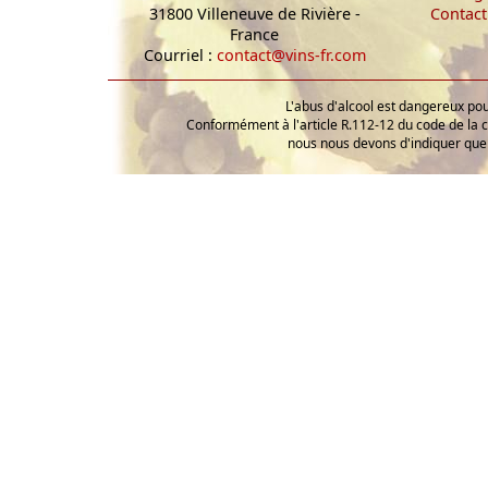
31800 Villeneuve de Rivière -
Contact
France
Courriel :
contact@vins-fr.com
L'abus d'alcool est dangereux p
Conformément à l'article R.112-12 du code de la 
nous nous devons d'indiquer que 