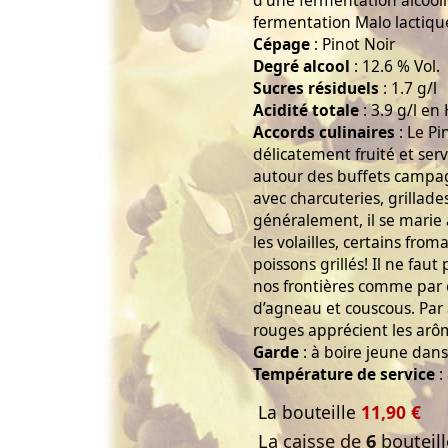
fermentation Malo lactique
Cépage
: Pinot Noir
Degré alcool
: 12.6 % Vol.
Sucres résiduels
: 1.7 g/l
Acidité totale
: 3.9 g/l en
Accords culinaires
: Le Pi
délicatement fruité et servi
autour des buffets campa
avec charcuteries, grillade
généralement, il se marie 
les volailles, certains fro
poissons grillés! Il ne faut
nos frontières comme par 
d’agneau et couscous. Par ai
rouges apprécient les arôm
Garde
: à boire jeune dans 
Température de service
:
La bouteille
11,90 €
La caisse de
6
bouteill