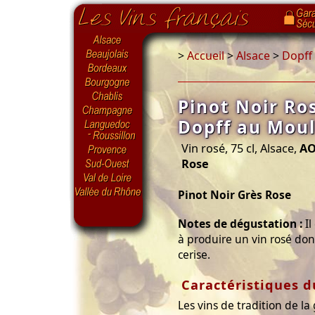
>
Accueil
>
Alsace
>
Dopff
Pinot Noir Ro
Dopff au Moul
Vin rosé, 75 cl, Alsace,
AO
Rose
Pinot Noir Grès Rose
Notes de dégustation :
Il
à produire un vin rosé don
cerise.
Caractéristiques d
Les vins de tradition de l