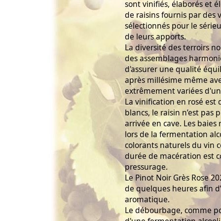
sont vinifiés, élaborés et é
de raisins fournis par des v
sélectionnés pour le sérieux
de leurs apports.
La diversité des terroirs 
des assemblages harmonieu
d'assurer une qualité équi
après millésime même avec
extrêmement variées d'une
La vinification en rosé est 
blancs, le raisin n’est pa
arrivée en cave. Les baies 
lors de la fermentation alc
colorants naturels du vin 
durée de macération est co
pressurage.
Le Pinot Noir Grès Rose 20
de quelques heures afin d’
aromatique.
Le débourbage, comme pour
d'une fermentation alcool