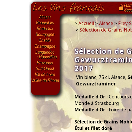
>
Accueil
>
Alsace
>
Frey-S
>
Sélection de Grains No
Sélection de 
Gewurztramin
2017
Vin blanc, 75 cl, Alsace,
S
Gewurztraminer
Médaille d'Or :
Concours 
Monde à Strasbourg
Médaille d'Or :
Foire de pa
Sélection de Grains Nob
Étui et filet doré