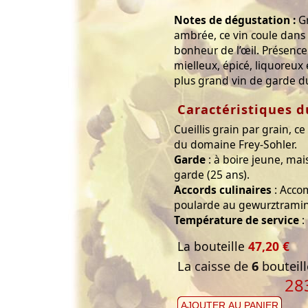
Notes de dégustation :
Gr
ambrée, ce vin coule dans 
bonheur de l’œil. Présence
mielleux, épicé, liquoreux 
plus grand vin de garde 
Caractéristiques d
Cueillis grain par grain, c
du domaine Frey-Sohler.
Garde
: à boire jeune, mai
garde (25 ans).
Accords culinaires
: Accom
poularde au gewurztraminer
Température de service
:
La bouteille
47,20 €
La caisse de
6
bouteill
28
AJOUTER AU PANIER