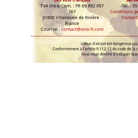
TVA Intra-Com. : FR 69 892 097
Tél. : 0
767
Conditions g
31800 Villeneuve de Rivière -
Contact
France
Courriel :
contact@vins-fr.com
L'abus d'alcool est dangereux p
Conformément à l'article R.112-12 du code de la 
nous nous devons d'indiquer que 