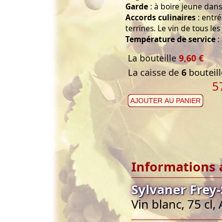
Garde
: à boire jeune dans 
Accords culinaires
: entré
terrines. Le vin de tous les 
Température de service
:
La bouteille
9,60 €
La caisse de
6
bouteill
5
AJOUTER AU PANIER
Informations 
Sylvaner Frey
Vin blanc, 75 cl,