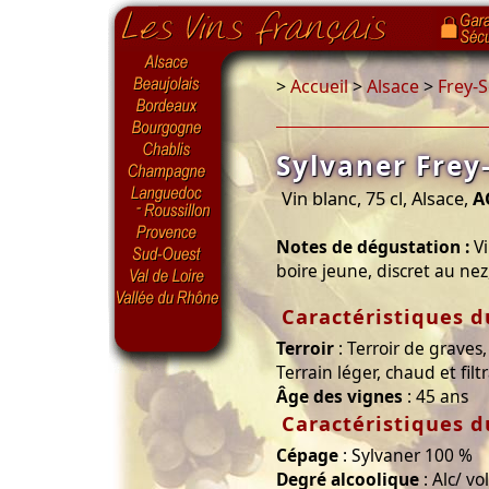
>
Accueil
>
Alsace
>
Frey-S
Sylvaner Frey
Vin blanc, 75 cl, Alsace,
A
Notes de dégustation :
Vi
boire jeune, discret au nez
Caractéristiques d
Terroir
: Terroir de graves
Terrain léger, chaud et filt
Âge des vignes
: 45 ans
Caractéristiques d
Cépage
: Sylvaner 100 %
Degré alcoolique
: Alc/ vo