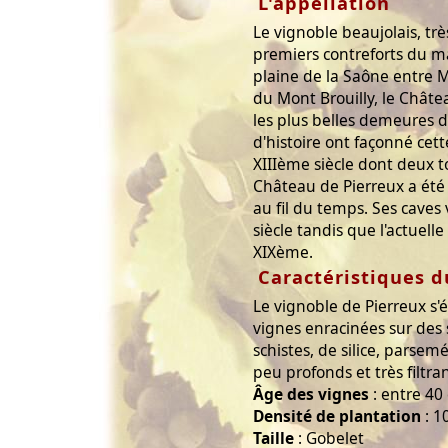
L'appellation
Le vignoble beaujolais, trè
premiers contreforts du ma
plaine de la Saône entre 
du Mont Brouilly, le Chât
les plus belles demeures du
d'histoire ont façonné cet
XIIIème siècle dont deux t
Château de Pierreux a été 
au fil du temps. Ses cave
siècle tandis que l'actuelle
XIXème.
Caractéristiques d
Le vignoble de Pierreux s'
vignes enracinées sur des 
schistes, de silice, parsem
peu profonds et très filtran
Âge des vignes
: entre 40
Densité de plantation
: 1
Taille
: Gobelet