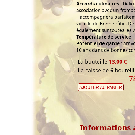
Accords culinaires
: Délic
association avec un fromag
il accompagnera parfaitem
volaille de Bresse rôtie. De
également sur toutes les 
Température de service
:
Potentiel de garde
: arri
10 ans dans de bonnes con
La bouteille
13,00 €
La caisse de
6
bouteill
7
AJOUTER AU PANIER
Informations 