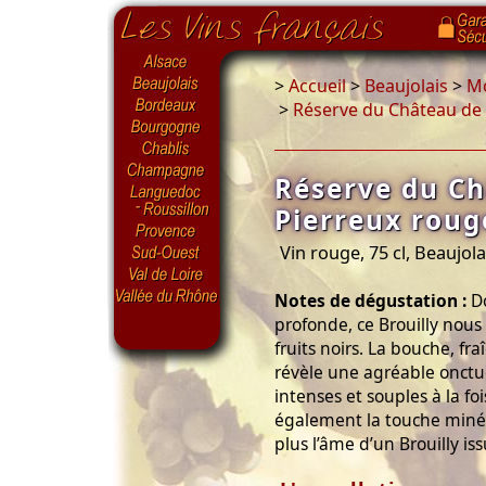
>
Accueil
>
Beaujolais
>
M
>
Réserve du Château de 
Réserve du C
Pierreux roug
Vin rouge, 75 cl, Beaujola
Notes de dégustation :
Do
profonde, ce Brouilly nous
fruits noirs. La bouche, fr
révèle une agréable onctuo
intenses et souples à la fo
également la touche minér
plus l’âme d’un Brouilly is