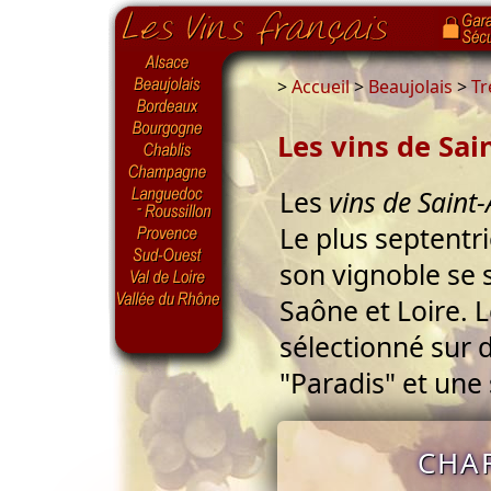
>
Accueil
>
Beaujolais
>
Tr
Les vins de Sa
Les
vins de Saint
Le plus septentr
son vignoble se 
Saône et Loire. 
sélectionné sur d
"Paradis" et une 
CHA