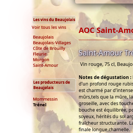
Les vins du Beaujolais
Voir tous les vins
AOC Saint-Am
Beaujolais
Beaujolais-Villages
Côte de Brouilly
Saint-Amour Tr
Fleurie
Morgon
Vin rouge, 75 cl, Beaujo
Saint-Amour
Notes de dégustation :
Les producteurs de
d’un profond rouge rubis 
Beaujolais
est charmé par d’intense
mûrs,tels que la mûre, la 
Mommessin
groseille, avec des touche
Trénel
bouche est équilibrée, p
soyeux, hérités du sol ar
fraîcheur structurante. L
finale longue,charnelle.