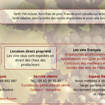
Tarifs TVA incluse, hors frais de port. Frais de port calculés sur l
Tarifs valables dans la limite des stocks disponibles et pour une liv
Les vins français
Livraison direct propriété
Organismes professionn
Les vins vous sont expédiés en
Appellations d'origine prot
direct des chais des
Concours des meilleurs v
producteurs
Guides des vins de Fran
çais
Service clients
Espace R
 69 892 097
Tél. : 05 62 00 32 35
Nous mettons à vot
Conditions générales de vente
large gamme c
 Rivière -
Contact
-
Garanties
strictement réservé
et reve
ins-fr.com