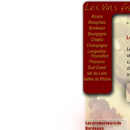
>
L
L
v
c
d
i
Les producteurs de
Bordeaux