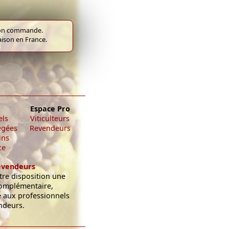
e bon commande.
raison en France.
Espace Pro
els
Viticulteurs
égées
Revendeurs
ins
ce
evendeurs
re disposition une
omplémentaire,
e aux professionnels
ndeurs.