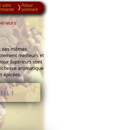
érieurs
t des mêmes
blement meilleurs et
eaux Supérieurs
sont
 richesse aromatique
et épicées.
EL !