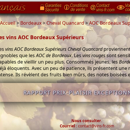
Accueil
>
Bordeaux
>
Cheval Quancard
>
AOC Bordeaux Sup
es vins AOC Bordeaux Supérieurs
es
vins AOC Bordeaux Supérieurs Cheval Quancard
proviennen
ignobles que les
AOC de Bordeaux
. Les
vins rouges
sont sensi
apables de vieillir un peu plus. Consommés jeunes, les
Bord
éjà éloquents. Avec un peu de patience, ils présentent une
ntense. Ils révèlent des fruits bien mûrs, des notes boisées 
RAPPORT PRIX-PLAISIR EXCEPTIONN
Nous consulter
.
Courriel
: contact@vins-fr.com