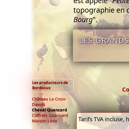
est appelé "
Petit
topographie en c
Bourg
".
LES GRANDS
Les producteurs de
Bordeaux
Co
Château La Croix-
Davids
Cheval Quancard
Coffrets Quancard
Tarifs TVA incluse, h
Maison Léda