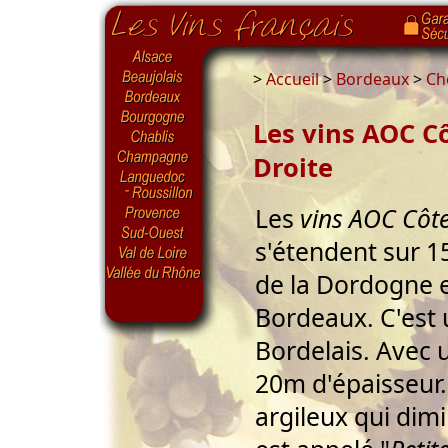
>
Accueil
>
Bordeaux
>
Ch
Les vins AOC C
Droite
Les
vins AOC Côt
s'étendent sur 1
de la Dordogne e
Bordeaux. C'est 
Bordelais. Avec u
20m d'épaisseur
argileux qui dimi