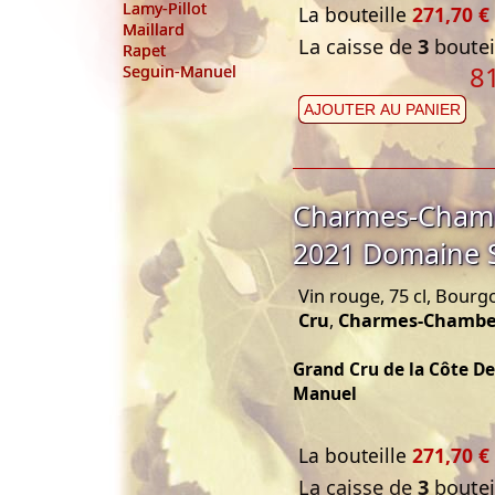
Lamy-Pillot
La bouteille
271,70 €
Maillard
La caisse de
3
bouteil
Rapet
8
Seguin-Manuel
AJOUTER AU PANIER
Charmes-Chamb
2021 Domaine 
Vin rouge, 75 cl, Bourg
Cru
,
Charmes-Chambe
Grand Cru de la Côte D
Manuel
La bouteille
271,70 €
La caisse de
3
bouteil