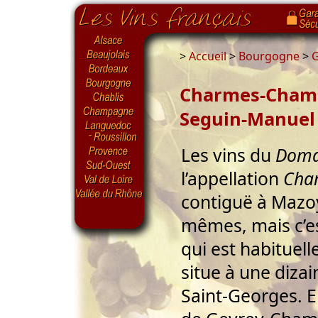
>
Accueil
>
Bourgogne
>
G
Charmes-Chamb
Seguin-Manuel
Les vins du
Doma
l’appellation
Cha
contiguë à Mazo
mêmes, mais c’es
qui est habituel
situe à une diza
Saint-Georges. El