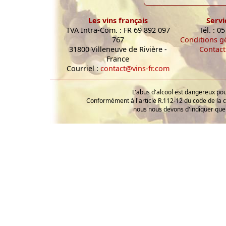
Les vins français
Servi
TVA Intra-Com. : FR 69 892 097
Tél. : 0
767
Conditions g
31800 Villeneuve de Rivière -
Contact
France
Courriel :
contact@vins-fr.com
L'abus d'alcool est dangereux p
Conformément à l'article R.112-12 du code de la 
nous nous devons d'indiquer que 