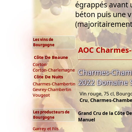
égrappés avant u
béton puis une v
(majoritairement
Les vins de
Bourgogne
AOC Charmes-
Côte De Beaune
Corton
Charmes-Chamb
Corton-Charlemagne
Côte De Nuits
2022 Domaine 
Charmes-Chambertin
Gevrey-Chambertin
Vin rouge, 75 cl, Bourg
Vougeot
Cru
,
Charmes-Chambe
Les producteurs de
Grand Cru de la Côte D
Bourgogne
Manuel
Garrey et Fils