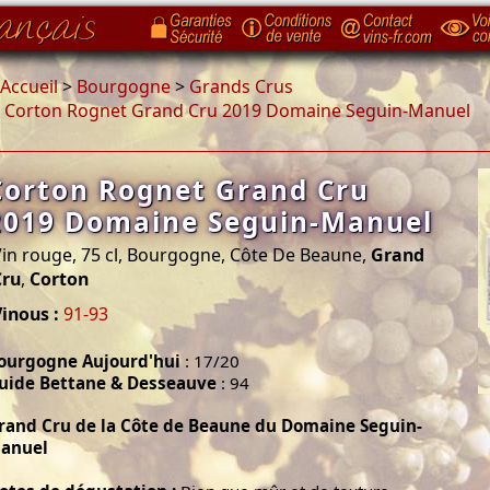
Accueil
>
Bourgogne
>
Grands Crus
>
Corton Rognet Grand Cru 2019 Domaine Seguin-Manuel
Corton Rognet Grand Cru
2019 Domaine Seguin-Manuel
in rouge, 75 cl, Bourgogne, Côte De Beaune,
Grand
Cru
,
Corton
inous :
91-93
ourgogne Aujourd'hui
: 17/20
uide Bettane & Desseauve
: 94
rand Cru de la Côte de Beaune du Domaine Seguin-
anuel