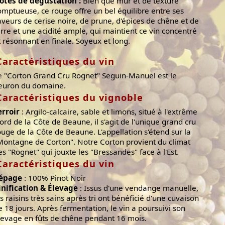
otes de dégustation :
Bien que mûr et de texture
omptueuse, ce rouge offre un bel équilibre entre ses
aveurs de cerise noire, de prune, d'épices de chêne et de
erre et une acidité ample, qui maintient ce vin concentré
t résonnant en finale. Soyeux et long.
Caractéristiques du vin
e "Corton Grand Cru Rognet" Seguin-Manuel est le
leuron du domaine.
Caractéristiques du vignoble
erroir
: Argilo-calcaire, sable et limons, situé à l'extrême
ord de la Côte de Beaune, il s'agit de l'unique grand cru
ouge de la Côte de Beaune. L'appellation s'étend sur la
Montagne de Corton". Notre Corton provient du climat
es "Rognet" qui jouxte les "Bressandes" face à l'Est.
Caractéristiques du vin
épage
: 100% Pinot Noir
inification & Élevage
: Issus d'une vendange manuelle,
es raisins très sains après tri ont bénéficié d'une cuvaison
e 18 jours. Après fermentation, le vin a poursuivi son
levage en fûts de chêne pendant 16 mois.