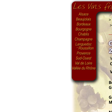
>
V
V
B
G
G
M