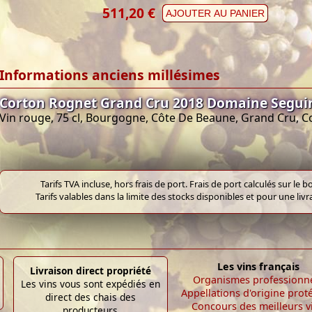
511,20 €
AJOUTER AU PANIER
Informations anciens millésimes
Corton Rognet Grand Cru 2018 Domaine Segu
Vin rouge, 75 cl, Bourgogne, Côte De Beaune, Grand Cru, C
Tarifs TVA incluse, hors frais de port. Frais de port calculés sur l
Tarifs valables dans la limite des stocks disponibles et pour une liv
Les vins français
Livraison direct propriété
Organismes professionn
Les vins vous sont expédiés en
Appellations d'origine prot
direct des chais des
Concours des meilleurs v
producteurs