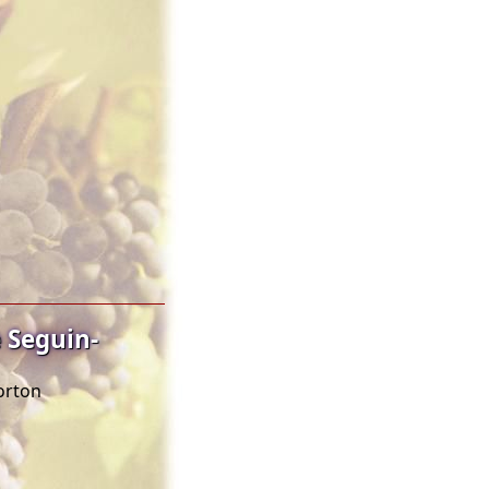
 Seguin-
orton