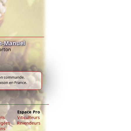
in-Manuel
orton
e bon commande.
raison en France.
Espace Pro
els
Viticulteurs
égées
Revendeurs
ins