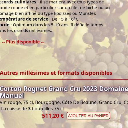
ccords culiniares
: Il se mariera avec tous types de
iande rouge et en particulier sur un filet de biche ou un
romage bien affiné du type Epoisses ou Munster.
empérature de service
: De 15 à 16°C
arde
: Optimum dans les 5-10 ans. Il défie le temps
ans les grands millésimes.
-- Plus disponible --
Autres millésimes et formats disponibles
Corton Rognet Grand Cru 2023 Domaine
Manuel
Vin rouge, 75 cl, Bourgogne, Côte De Beaune, Grand Cru, C
La caisse de
3
bouteilles 75 cl
511,20 €
AJOUTER AU PANIER