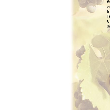
A
v
f
T
G
d