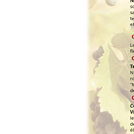
N
s
s
t
e
L
f
T
N
r
"
d
C
V
l
d
é