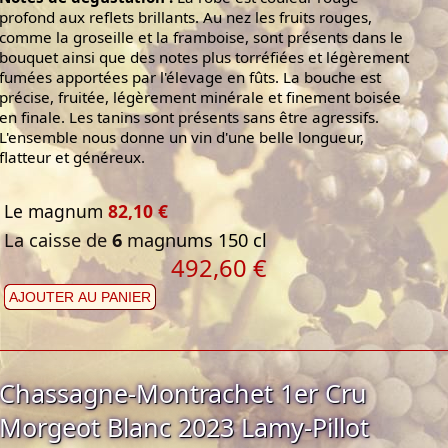
profond aux reflets brillants. Au nez les fruits rouges,
comme la groseille et la framboise, sont présents dans le
bouquet ainsi que des notes plus torréfiées et légèrement
fumées apportées par l'élevage en fûts. La bouche est
précise, fruitée, légèrement minérale et finement boisée
en finale. Les tanins sont présents sans être agressifs.
L'ensemble nous donne un vin d'une belle longueur,
flatteur et généreux.
Le magnum
82,10 €
La caisse de
6
magnums 150 cl
492,60 €
AJOUTER AU PANIER
Chassagne-Montrachet 1er Cru
Morgeot Blanc 2023 Lamy-Pillot