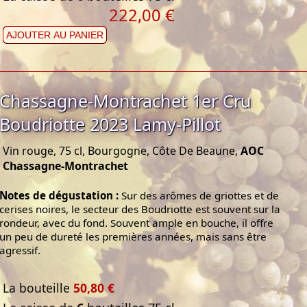
222,00 €
AJOUTER AU PANIER
Chassagne-Montrachet 1er Cru
Boudriotte 2023 Lamy-Pillot
Vin rouge, 75 cl, Bourgogne, Côte De Beaune,
AOC
Chassagne-Montrachet
Notes de dégustation :
Sur des arômes de griottes et de
cerises noires, le secteur des Boudriotte est souvent sur la
rondeur, avec du fond. Souvent ample en bouche, il offre
un peu de dureté les premières années, mais sans être
agressif.
La bouteille
50,80 €