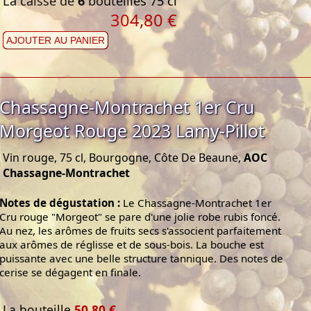
La caisse de
6
bouteilles 75 cl
304,80 €
AJOUTER AU PANIER
Chassagne-Montrachet 1er Cru
Morgeot Rouge 2023 Lamy-Pillot
Vin rouge, 75 cl, Bourgogne, Côte De Beaune,
AOC
Chassagne-Montrachet
Notes de dégustation :
Le Chassagne-Montrachet 1er
Cru rouge "Morgeot" se pare d'une jolie robe rubis foncé.
Au nez, les arômes de fruits secs s'associent parfaitement
aux arômes de réglisse et de sous-bois. La bouche est
puissante avec une belle structure tannique. Des notes de
cerise se dégagent en finale.
La bouteille
50,80 €