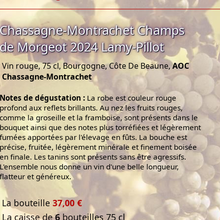
Chassagne-Montrachet Champs
de Morgeot 2024 Lamy-Pillot
Vin rouge, 75 cl, Bourgogne, Côte De Beaune,
AOC
Chassagne-Montrachet
Notes de dégustation :
La robe est couleur rouge
profond aux reflets brillants. Au nez les fruits rouges,
comme la groseille et la framboise, sont présents dans le
bouquet ainsi que des notes plus torréfiées et légèrement
fumées apportées par l'élevage en fûts. La bouche est
précise, fruitée, légèrement minérale et finement boisée
en finale. Les tanins sont présents sans être agressifs.
L'ensemble nous donne un vin d'une belle longueur,
flatteur et généreux.
La bouteille
37,00 €
La caisse de
6
bouteilles 75 cl