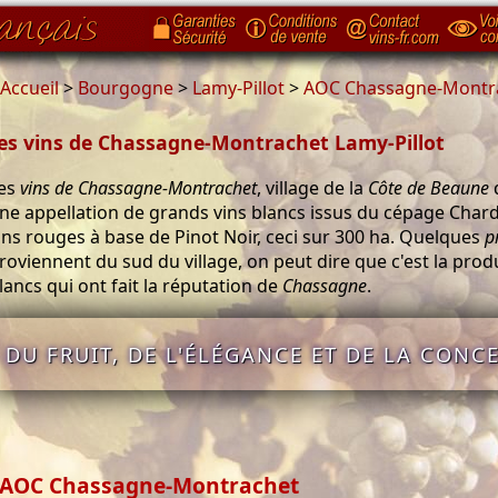
Accueil
>
Bourgogne
>
Lamy-Pillot
>
AOC Chassagne-Montr
es vins de Chassagne-Montrachet Lamy-Pillot
es
vins de Chassagne-Montrachet
, village de la
Côte de Beaune
ne appellation de grands vins blancs issus du cépage Char
ins rouges à base de Pinot Noir, ceci sur 300 ha. Quelques
p
roviennent du sud du village, on peut dire que c'est la pro
lancs qui ont fait la réputation de
Chassagne
.
DU FRUIT, DE L'ÉLÉGANCE ET DE LA CONC
AOC Chassagne-Montrachet