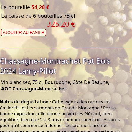
La bouteille
54,20 €
La caisse de
6
bouteilles 75 cl
325,20 €
AJOUTER AU PANIER
Chassagne-Montrachet Pot Bois
2024 Lamy-Pillot
Vin blanc sec, 75 cl, Bourgogne, Côte De Beaune,
AOC Chassagne-Montrachet
Notes de dégustation :
Cette vigne a les racines en
Caillerets, et les sarments en Grande Montagne ! Par sa
bonne exposition, elle donne un vin très élégant, bien
équilibré, bien que 2 à 3 ans minimum soient nécessaires
pour qu'il commence à donner ses premiers arômes
secondaires et que la bouche se développe. Le secteur du