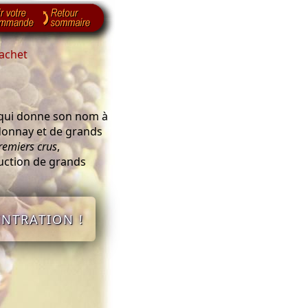
achet
qui donne son nom à
donnay et de grands
remiers crus
,
duction de grands
ENTRATION !