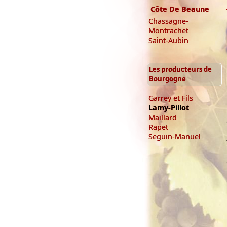
Côte De Beaune
Chassagne-
Montrachet
Saint-Aubin
Les producteurs de
Bourgogne
Garrey et Fils
Lamy-Pillot
Maillard
Rapet
Seguin-Manuel