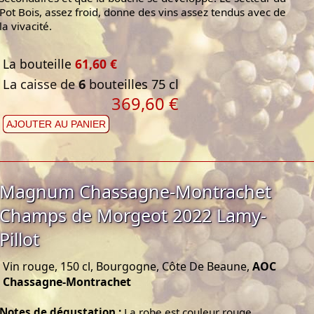
Pot Bois, assez froid, donne des vins assez tendus avec de
la vivacité.
La bouteille
61,60 €
La caisse de
6
bouteilles 75 cl
369,60 €
AJOUTER AU PANIER
Magnum Chassagne-Montrachet
Champs de Morgeot 2022 Lamy-
Pillot
Vin rouge, 150 cl, Bourgogne, Côte De Beaune,
AOC
Chassagne-Montrachet
Notes de dégustation :
La robe est couleur rouge