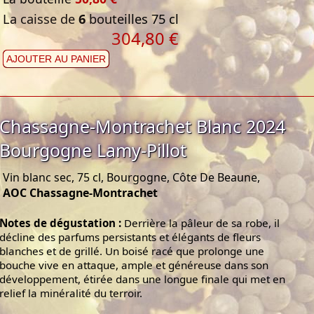
La caisse de
6
bouteilles 75 cl
304,80 €
AJOUTER AU PANIER
Chassagne-Montrachet Blanc 2024
Bourgogne Lamy-Pillot
Vin blanc sec, 75 cl, Bourgogne, Côte De Beaune,
AOC Chassagne-Montrachet
Notes de dégustation :
Derrière la pâleur de sa robe, il
décline des parfums persistants et élégants de fleurs
blanches et de grillé. Un boisé racé que prolonge une
bouche vive en attaque, ample et généreuse dans son
développement, étirée dans une longue finale qui met en
relief la minéralité du terroir.