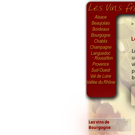
>
L
L
u
v
p
b
Les vins de
Bourgogne