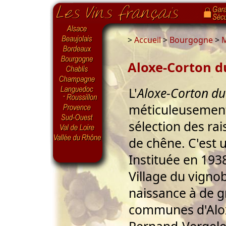
>
Accueil
>
Bourgogne
>
M
Aloxe-Corton d
L'
Aloxe-Corton du
méticuleusement 
sélection des rais
de chêne. C'est u
Instituée en 193
Village du vigno
naissance à de g
communes d'Alox