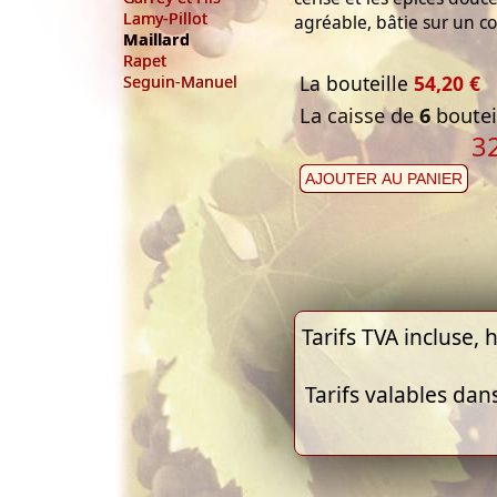
Lamy-Pillot
agréable, bâtie sur un co
Maillard
Rapet
La bouteille
54,20 €
Seguin-Manuel
La caisse de
6
bouteil
3
AJOUTER AU PANIER
Tarifs TVA incluse, h
Tarifs valables dan