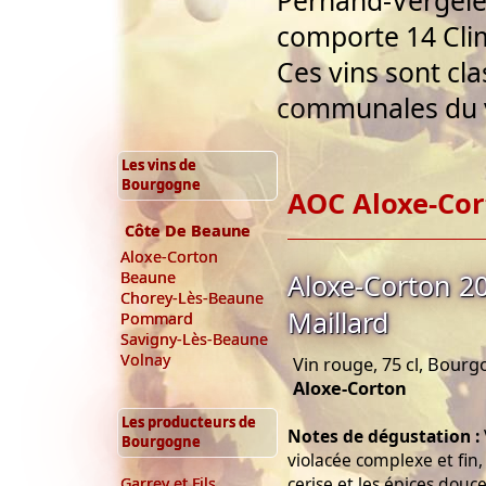
Pernand-Vergeles
comporte 14 Clim
Ces vins sont cla
communales du v
Les vins de
Bourgogne
AOC Aloxe-Co
Côte De Beaune
Aloxe-Corton
Aloxe-Corton 
Beaune
Chorey-Lès-Beaune
Maillard
Pommard
Savigny-Lès-Beaune
Volnay
Vin rouge, 75 cl, Bour
Aloxe-Corton
Les producteurs de
Notes de dégustation :
Bourgogne
violacée complexe et fin,
cerise et les épices douc
Garrey et Fils