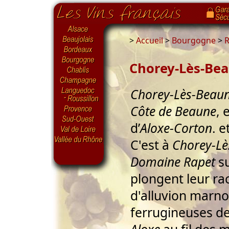
>
Accueil
>
Bourgogne
>
R
Chorey-Lès-Be
Chorey-Lès-Beau
Côte de Beaune
, 
d’
Aloxe-Corton
. e
C'est à
Chorey-Lè
Domaine Rapet
su
plongent leur rac
d'alluvion marno
ferrugineuses d