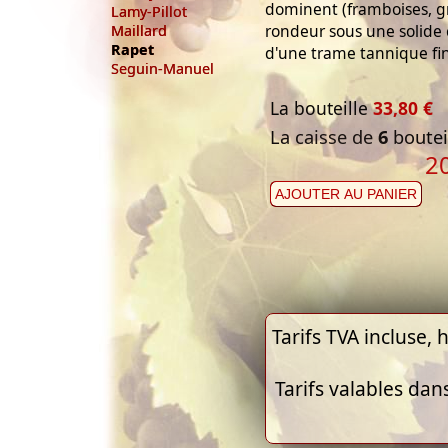
dominent (framboises, gri
Lamy-Pillot
rondeur sous une solide 
Maillard
Rapet
d'une trame tannique fi
Seguin-Manuel
La bouteille
33,80 €
La caisse de
6
bouteil
2
AJOUTER AU PANIER
Tarifs TVA incluse, h
Tarifs valables dan