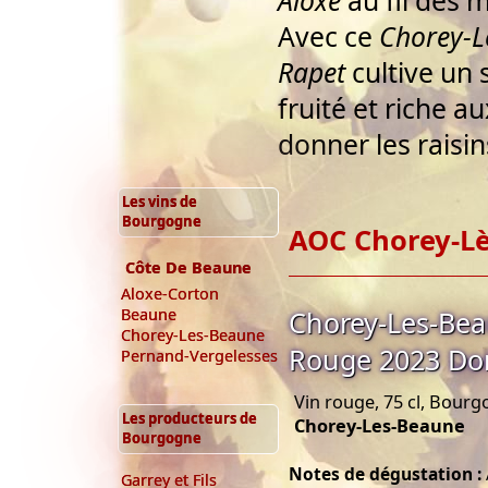
Aloxe
au fil des m
Avec ce
Chorey-Lè
Rapet
cultive un 
fruité et riche 
donner les raisi
Les vins de
Bourgogne
AOC Chorey-L
Côte De Beaune
Aloxe-Corton
Chorey-Les-Beau
Beaune
Chorey-Les-Beaune
Rouge 2023 Do
Pernand-Vergelesses
Vin rouge, 75 cl, Bour
Les producteurs de
Chorey-Les-Beaune
Bourgogne
Notes de dégustation :
Garrey et Fils