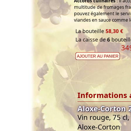
Accords culinaires
: il ac
multitude de fromages fran
pouvez également le servir
viandes en sauce comme le 
La bouteille
58,30 €
La caisse de
6
bouteill
34
AJOUTER AU PANIER
Informations 
Aloxe-Corton 
Vin rouge, 75 c
Aloxe-Corton