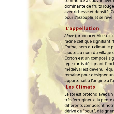
commence à s'ouvrir avec
dominante de fruits rouges,
avec richesse et densité. 
pour s'assouplir et se révél
L'appellation
Aloxe
(prononcer Alosse), 
racine celtique signifiant "
Corton
, nom du climat le p
ajouté au nom du village 
Corton est un composé sign
type cortis désignant l'enc
médiéval est devenu l'équiv
romaine pour désigner un
appartenait à l'origine à l'
Les Climats
Le sol est profond avec un
très ferrugineux, la pente 
différents composent notr
dérivé de "bout", désignen