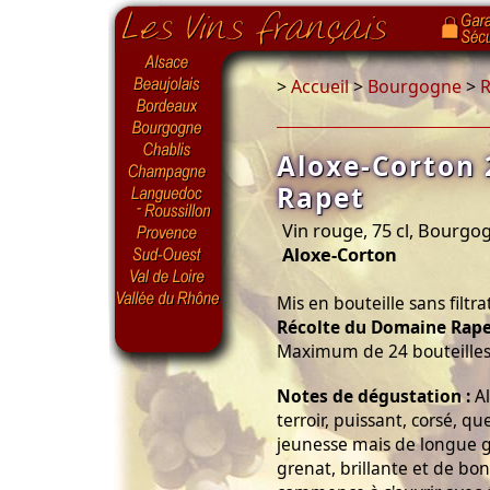
>
Accueil
>
Bourgogne
>
R
Aloxe-Corton
Rapet
Vin rouge, 75 cl, Bourg
Aloxe-Corton
Mis en bouteille sans filtra
Récolte du Domaine Rap
Maximum de 24 bouteilles 
Notes de dégustation :
Al
terroir, puissant, corsé, 
jeunesse mais de longue g
grenat, brillante et de bon