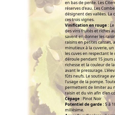
en bas de pente. Les Citer
réserves d'eau. Les Combes
désignent des vallées. La
ces trois vignes.
Vinification en rouge
: L
des vins fruités et riches
savent en donner les raisin
raisins en petites caisses, a
minutieux à la cuverie, un
les cuves en respectant le 
déroule pendant 15 jours 
richesse et la couleur de 
avant le pressurage. L'éle
fûts neufs. Le soutirage a
l'usage de la pompe. Tout
permettent de limiter au
raisin et du vin afin d'en c
Cépage
: Pinot Noir
Potentiel de garde
: 5 à 1
millésime.