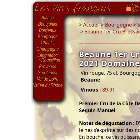
>
Accueil
>
Bourgogne
>
S
>
Beaune 1er Cru Bressa
Beaune 1er C
2021 Domaine
Vin rouge, 75 cl, Bourg
Beaune
Vinous :
89-91
Premier Cru de la Côte 
Seguin-Manuel
Notes de dégustation :
D'
le nez s'exprime sur des not
En bouche, ce vin puissant