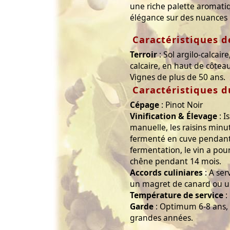
une riche palette aromati
élégance sur des nuances 
Caractéristiques de
Terroir
: Sol argilo-calcair
calcaire, en haut de côteau 
Vignes de plus de 50 ans.
Caractéristiques d
Cépage
: Pinot Noir
Vinification & Élevage
: I
manuelle, les raisins minu
fermenté en cuve pendant 
fermentation, le vin a pou
chêne pendant 14 mois.
Accords culiniares
: A ser
un magret de canard ou u
Température de service
:
Garde
: Optimum 6-8 ans, 
grandes années.