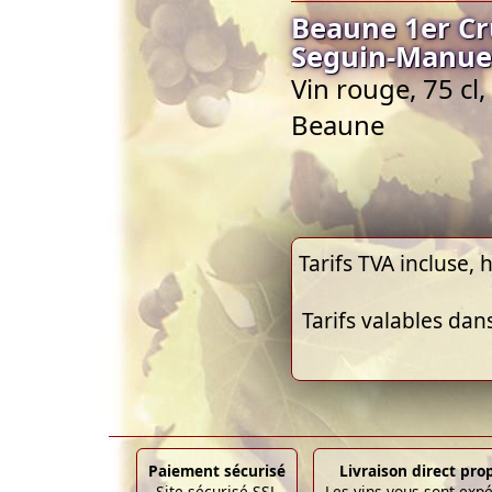
Beaune 1er C
Seguin-Manue
Vin rouge, 75 c
Beaune
Tarifs TVA incluse, h
Tarifs valables dan
Paiement sécurisé
Livraison direct pro
Site sécurisé SSL
Les vins vous sont exp