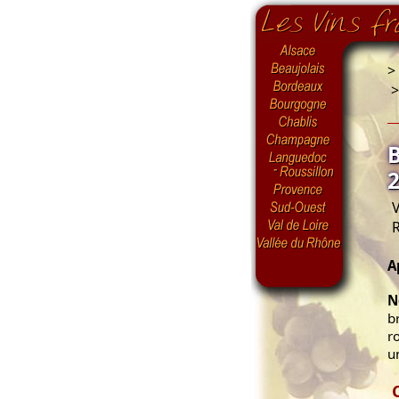
>
V
A
N
b
r
u