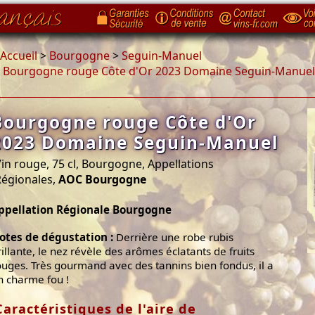
Accueil
>
Bourgogne
>
Seguin-Manuel
>
Bourgogne rouge Côte d'Or 2023 Domaine Seguin-Manuel
Bourgogne rouge Côte d'Or
2023 Domaine Seguin-Manuel
in rouge, 75 cl, Bourgogne, Appellations
Régionales,
AOC Bourgogne
ppellation Régionale Bourgogne
otes de dégustation :
Derrière une robe rubis
rillante, le nez révèle des arômes éclatants de fruits
ouges. Très gourmand avec des tannins bien fondus, il a
n charme fou !
Caractéristiques de l'aire de