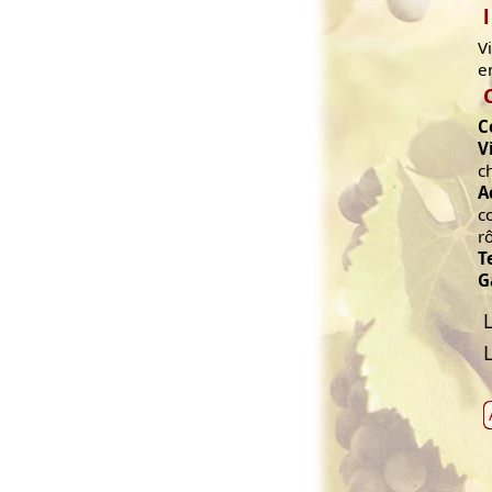
V
e
C
V
c
A
c
r
T
G