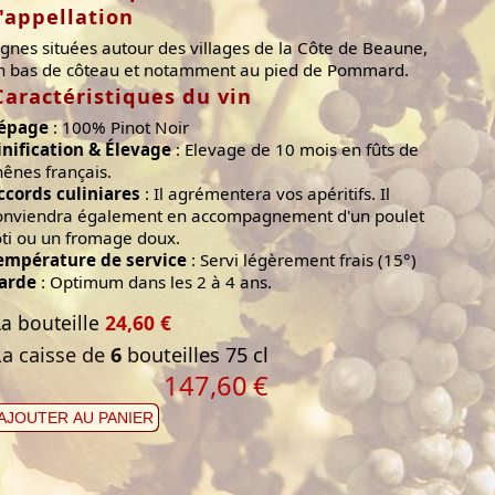
l'appellation
ignes situées autour des villages de la Côte de Beaune,
n bas de côteau et notamment au pied de Pommard.
Caractéristiques du vin
épage
: 100% Pinot Noir
inification & Élevage
: Elevage de 10 mois en fûts de
hênes français.
ccords culiniares
: Il agrémentera vos apéritifs. Il
onviendra également en accompagnement d'un poulet
ôti ou un fromage doux.
empérature de service
: Servi légèrement frais (15°)
arde
: Optimum dans les 2 à 4 ans.
La bouteille
24,60 €
La caisse de
6
bouteilles 75 cl
147,60
€
AJOUTER AU PANIER