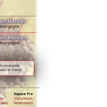
uin-Manuel
C Bourgogne
uin-Manuel
C Bourgogne
e bon commande.
raison en France.
Espace Pro
els
Viticulteurs
égées
Revendeurs