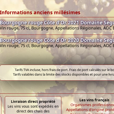
Informations anciens millésimes
Bourgogne rouge Côte d'Or 2021 Domaine Seg
Vin rouge, 75 cl, Bourgogne, Appellations Régionales, AO
Bourgogne rouge Côte d'Or 2020 Domaine Seg
Vin rouge, 75 cl, Bourgogne, Appellations Régionales, AO
Tarifs TVA incluse, hors frais de port. Frais de port calculés sur l
Tarifs valables dans la limite des stocks disponibles et pour une liv
Les vins français
Livraison direct propriété
Organismes professionn
Les vins vous sont expédiés en
Appellations d'origine prot
direct des chais des