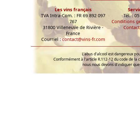
Les vins français
Servi
TVA Intra-Com. : FR 69 892 097
Tél. : 0
767
Conditions g
31800 Villeneuve de Rivière -
Contact
France
Courriel :
contact@vins-fr.com
L'abus d'alcool est dangereux p
Conformément à l'article R.112-12 du code de la 
nous nous devons d'indiquer que 