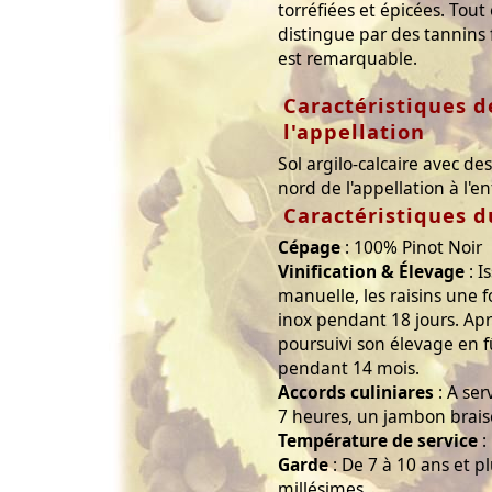
torréfiées et épicées. Tout 
distingue par des tannins 
est remarquable.
Caractéristiques de
l'appellation
Sol argilo-calcaire avec des
nord de l'appellation à l'
Caractéristiques d
Cépage
: 100% Pinot Noir
Vinification & Élevage
: I
manuelle, les raisins une f
inox pendant 18 jours. Apr
poursuivi son élevage en f
pendant 14 mois.
Accords culiniares
: A ser
7 heures, un jambon brais
Température de service
:
Garde
: De 7 à 10 ans et p
millésimes.