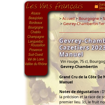
>
Accueil
>
Bourgogne
>
S
>
Gevrey-Chambertin 1er
Gevrey-Chamb
Cazetiers 202
Manuel
Vin rouge, 75 cl, Bourgo
Gevrey-Chambertin
Grand Cru de la Côte De 
Manuel
Notes de dégustation :
D'
la précision et la race de
premier lieu. Ici, le fruit 