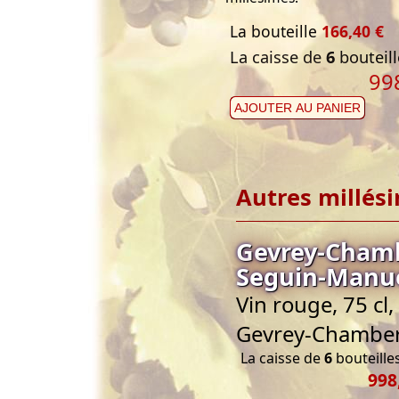
La bouteille
166,40 €
La caisse de
6
bouteill
99
AJOUTER AU PANIER
Autres millés
Gevrey-Chamb
Seguin-Manu
Vin rouge, 75 cl
Gevrey-Chamber
La caisse de
6
bouteilles
998