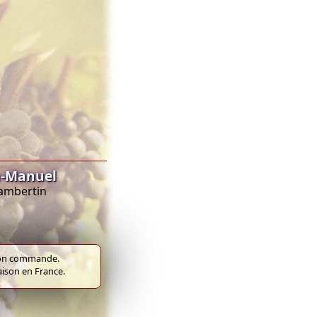
n-Manuel
hambertin
e bon commande.
raison en France.