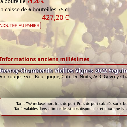
La bouteille
71,20 €
La caisse de
6
bouteilles 75 cl
427,20
€
AJOUTER AU PANIER
Informations anciens millésimes
Gevrey-Chambertin Vieilles Vignes 2022 Segui
Vin rouge, 75 cl, Bourgogne, Côte De Nuits, AOC Gevrey-C
Tarifs TVA incluse, hors frais de port. Frais de port calculés sur l
Tarifs valables dans la limite des stocks disponibles et pour une liv