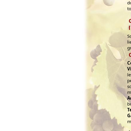
d
t
S
l
g
C
V
l
p
s
m
A
b
T
G
m