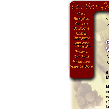
>
V
G
M
N
l
n
r
l