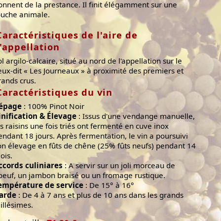
onnent de la prestance. Il finit élégamment sur une
ouche animale.
Caractéristiques de l'aire de
l'appellation
ol argilo-calcaire, situé au nord de l'appellation sur le
ieux-dit « Les Journeaux » à proximité des premiers et
rands crus.
Caractéristiques du vin
épage
: 100% Pinot Noir
inification & Élevage
: Issus d'une vendange manuelle,
es raisins une fois triés ont fermenté en cuve inox
endant 18 jours. Après fermentation, le vin a poursuivi
on élevage en fûts de chêne (25% fûts neufs) pendant 14
ois.
ccords culiniares
: A servir sur un joli morceau de
oeuf, un jambon braisé ou un fromage rustique.
empérature de service
: De 15° à 16°
arde
: De 4 à 7 ans et plus de 10 ans dans les grands
illésimes.