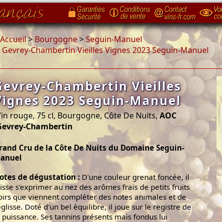
Accueil
>
Bourgogne
>
Seguin-Manuel
>
Gevrey-Chambertin Vieilles Vignes 2023 Seguin-Manuel
Gevrey-Chambertin Vieilles
Vignes 2023 Seguin-Manuel
in rouge, 75 cl, Bourgogne, Côte De Nuits,
AOC
Gevrey-Chambertin
rand Cru de la Côte De Nuits du Domaine Seguin-
anuel
otes de dégustation :
D'une couleur grenat foncée, il
aisse s'exprimer au nez des arômes frais de petits fruits
oirs que viennent compléter des notes animales et de
églisse. Doté d'un bel équilibre, il joue sur le registre de
a puissance. Ses tannins présents mais fondus lui