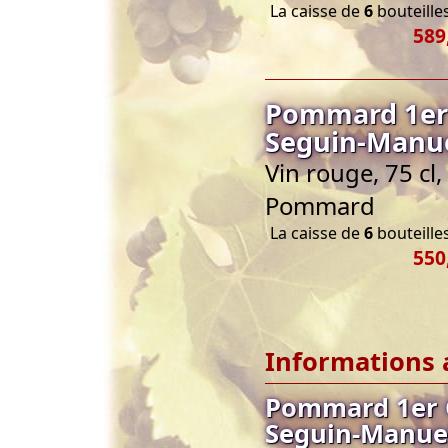
La caisse de
6
bouteilles
589
Pommard 1er 
Seguin-Manu
Vin rouge, 75 c
Pommard
La caisse de
6
bouteilles
550
Informations 
Pommard 1er 
Seguin-Manue