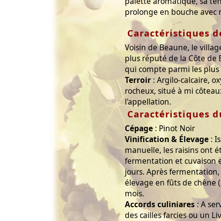
palette aromatique, sa ten
prolonge en bouche avec 
Caractéristiques d
Voisin de Beaune, le vill
plus réputé de la Côte de 
qui compte parmi les plu
Terroir
: Argilo-calcaire, ox
rocheux, situé à mi côteau
l'appellation.
Caractéristiques d
Cépage
: Pinot Noir
Vinification & Élevage
: I
manuelle, les raisins ont 
fermentation et cuvaison 
jours. Après fermentation, 
élevage en fûts de chêne 
mois.
Accords culiniares
: A ser
des cailles farcies ou un Li