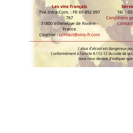
Les vins français
Servi
TVA Intra-Com. : FR 69 892 097
Tél. : 0
767
Conditions g
31800 Villeneuve de Rivière -
Contact
France
Courriel :
contact@vins-fr.com
L'abus d'alcool est dangereux p
Conformément à l'article R.112-12 du code de la 
nous nous devons d'indiquer que 