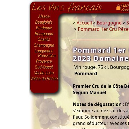
>
Accueil
>
Bourgogne
>
S
>
Pommard 1er Cru Pézer
Pommard 1er 
2023 Domaine
Vin rouge, 75 cl, Bourg
Pommard
Premier Cru de la Côte 
Seguin-Manuel
Notes de dégustation :
D'
s'exprime au nez sur des a
fleur. Solidement constitu
grand séducteur avec ses t