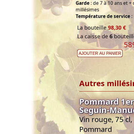
Garde
: de 7 à 10 ans et +
millésimes
Température de service
:
La bouteille
98,30 €
La caisse de
6
bouteill
58
AJOUTER AU PANIER
Autres millés
Pommard 1er 
Seguin-Manu
Vin rouge, 75 c
Pommard