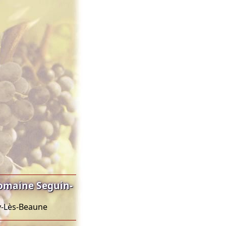
omaine Seguin-
y-Lès-Beaune