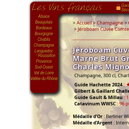
>
Accueil
>
Champagne
>
>
Jéroboam Cuvée Comte 
Jéroboam Cuv
Marne Brut G
Charles Mign
Champagne, 300 cl, Char
Guide Hachette 2024
: 
Gilbert & Gaillard Chal
Guide Gault & Millau
: 
Catavinum WWSC
: 96 p
Médaille d’Or
: Berliner W
Médaille d’Argent
: Inter