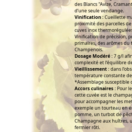
des Blancs "Avize, Craman
d’une seule vendange.
Vinification
: Cueillette m
proximité des parcelles de 
cuves inox thermorégulées
Vinification de précision,
primaires, des arômes du 
Champenois.
Dosage Modéré
: 7 g/l af
complexité et l’équilibre d
Vieillissement
: dans l’obs
température constante de 
*Assemblage susceptible d
Accors culinaires
: Pour l
cette cuvée est le champa
pour accompagner les mets 
exemple un tourteau en ém
pomme, un turbot de pêche
Champagne aux huîtres, un
fermier rôti.