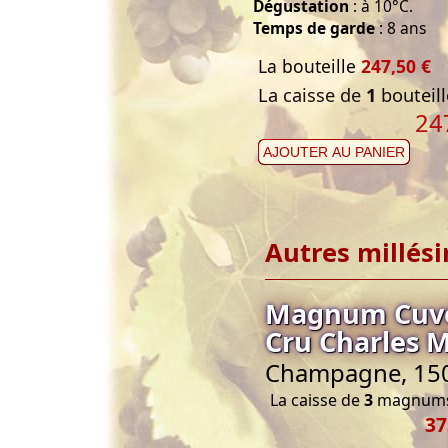
Dégustation
: à 10°C.
Temps de garde
: 8 ans
La bouteille
247,50 €
La caisse de
1
bouteill
24
AJOUTER AU PANIER
Autres millés
Magnum Cuvé
Cru Charles 
Champagne, 150 
La caisse de
3
magnums 
37