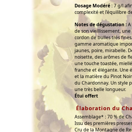
Dosage Modéré
: 7 g/l af
complexité et l’équilibre d
Notes de dégustation :
A 
de son vieillissement, une
cordon de bulles très fines
gamme aromatique importa
jaunes, poire, mirabelle. 
noisette, des arômes de fl
une touche toastée, miell
franche et élégante. Une év
et la matière du Pinot Noir 
du Chardonnay. Un style pu
une très belle longueur.
Étui offert
Élaboration du C
Assemblage* : 70 % de Ch
Issu des premières presses
Cru de la Montagne de Rei