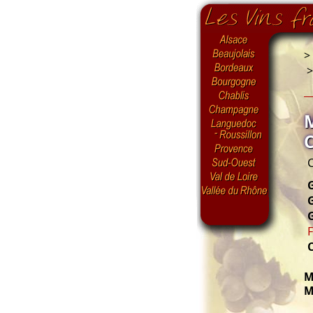
>
G
F
M
M