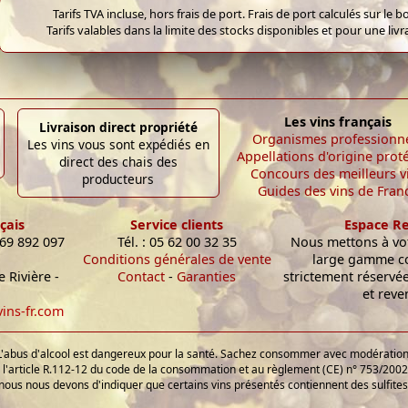
Tarifs TVA incluse, hors frais de port. Frais de port calculés sur l
Tarifs valables dans la limite des stocks disponibles et pour une liv
Les vins français
Livraison direct propriété
Organismes professionn
Les vins vous sont expédiés en
Appellations d'origine prot
direct des chais des
Concours des meilleurs v
producteurs
Guides des vins de Fran
çais
Service clients
Espace R
 69 892 097
Tél. : 05 62 00 32 35
Nous mettons à vot
Conditions générales de vente
large gamme c
 Rivière -
Contact
-
Garanties
strictement réservé
et reve
ins-fr.com
L'abus d'alcool est dangereux pour la santé. Sachez consommer avec modération
'article R.112-12 du code de la consommation et au règlement (CE) n° 753/2002 
nous nous devons d'indiquer que certains vins présentés contiennent des sulfites