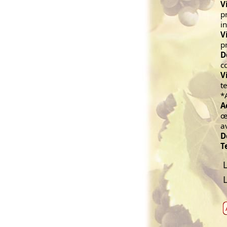
V
p
i
V
p
D
c
V
t
*
A
œ
a
D
T