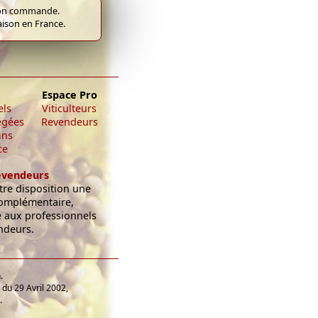
e bon commande.
raison en France.
Espace Pro
els
Viticulteurs
égées
Revendeurs
ins
ce
evendeurs
re disposition une
omplémentaire,
e aux professionnels
ndeurs.
.
du 29 Avril 2002,
.