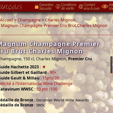
Accueil
>
Champagne
>
Charles Mignon
>
Magnum Champagne Premier Cru Brut Charles Mignon
Magnum Champagne Premier
Cru Brut Charles Mignon
Champagne, 150 cl, Charles Mignon,
Premier Cru
Guide Hachette 2023
: ★
uide Gilbert et Gaillard
: 90+
Guide Gault & Millau
: 15pts/20
élicité à l’International Wine Challenge
Catavinum WWSC
: 93 pts /100
édaille de Bronze
: Decanter World Wine Awards
édaille de Bronze
: IWSC