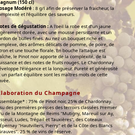
agnum (150 cl)
osage Modéré
: 8 g/l afin de préserver la fraicheur, la
omplexité et l’équilibre des saveurs.
otes de dégustation :
A l'oeil la robe est d’un jaune
égèrement dorée, avec une mousse persistante et un
ordon de bulles fines. Au nez un bouquet riche et
omplexe, des arômes délicats de pomme, de poire, de
itron et une touche florale. En bouche l'attaque est
raîche, le Pinot noir apporte de la complexité, de la
uissance et des notes de fruits rouges. Le Chardonnay
éveloppe l’élégance et la longueur. Pureté et générosité
t un parfait équilibre sont les maîtres mots de cette
uvée.
Élaboration du Champagne
ssemblage* : 75% de Pinot noir, 25% de Chardonnay.
ssu des premières presses des terroirs classées Premier
ru de la Montagne de Reims "Mutigny, Mareuil sur Ay,
isseuil, Ludes, Trépail et Tauxières", des Coteaux
’Épernay "Hautvillers, Pierry" et de la Côte des Blancs
Grauves". 25 % de vins de réserve.