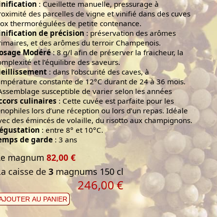
inification
: Cueillette manuelle, pressurage à
roximité des parcelles de vigne et vinifié dans des cuves
nox thermorégulées de petite contenance.
inification de précision
: préservation des arômes
rimaires, et des arômes du terroir Champenois.
osage Modéré
: 8 g/l afin de préserver la fraicheur, la
omplexité et l’équilibre des saveurs.
ieillissement
: dans l’obscurité des caves, à
empérature constante de 12°C durant de 24 à 36 mois.
Assemblage susceptible de varier selon les années
ccors culinaires
: Cette cuvée est parfaite pour les
nophiles lors d’une réception ou lors d’un repas. Idéale
vec des émincés de volaille, du risotto aux champignons.
égustation
: entre 8° et 10°C.
emps de garde
: 3 ans
Le magnum
82,00 €
La caisse de
3
magnums 150 cl
246,00
€
AJOUTER AU PANIER