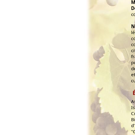
M
D
c
N
l
c
c
c
f
p
d
e
c
A
I
C
B
d
"