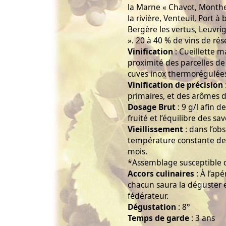
la Marne « Chavot, Monthe
la rivière, Venteuil, Port 
Bergère les vertus, Leuvrig
». 20 à 40 % de vins de rés
Vinification
: Cueillette m
proximité des parcelles de 
cuves inox thermorégulée
Vinification de précision
primaires, et des arômes 
Dosage Brut
: 9 g/l afin de
fruité et l’équilibre des sa
Vieillissement
: dans l’obs
température constante de
mois.
*Assemblage susceptible d
Accors culinaires
: À l’apé
chacun saura la déguster
fédérateur.
Dégustation
: 8°
Temps de garde
: 3 ans