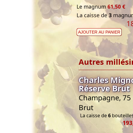
Le magnum
61,50 €
La caisse de
3
magnum
1
AJOUTER AU PANIER
Autres millés
Charles Mig
Réserve Brut
Champagne, 75 c
Brut
La caisse de
6
bouteilles
193