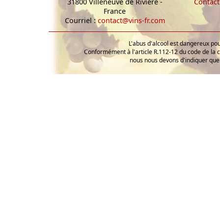
31800 Villeneuve de Rivière -
Contact
France
Courriel :
contact@vins-fr.com
L'abus d'alcool est dangereux p
Conformément à l'article R.112-12 du code de la 
nous nous devons d'indiquer que 