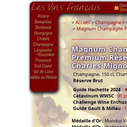
>
Accueil
>
Champagne
>
>
Magnum Champagne Pr
Magnum Cha
Premium Rése
Charles Mign
Champagne, 150 cl, Char
Réserve Brut
Guide Hachette 2024
: 
Catavinum WWSC
: 91 p
Challenge Wine Enthus
Guide Gault & Millau
: 
Médaille d'Or
: Mundus Vi