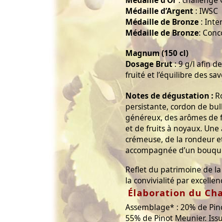
Médaille d’Or
: challenge 
Médaille d’Argent
: IWSC
Médaille de Bronze
: Inte
Médaille de Bronze
: Conc
Magnum (150 cl)
Dosage Brut
: 9 g/l afin de
fruité et l’équilibre des sa
Notes de dégustation :
Ro
persistante, cordon de bull
généreux, des arômes de fr
et de fruits à noyaux. Une
crémeuse, de la rondeur e
accompagnée d’un bouquet
Reflet du patrimoine de la 
la convivialité par excellen
Élaboration du C
Assemblage* : 20% de Pin
55% de Pinot Meunier. Issu 