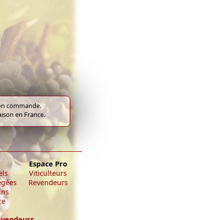
e bon commande.
raison en France.
Espace Pro
els
Viticulteurs
égées
Revendeurs
ins
ce
evendeurs