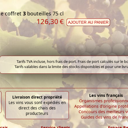
Le coffret
3
bouteilles 75 cl
126,30
€
AJOUTER AU PANIER
Tarifs TVA incluse, hors frais de port. Frais de port calculés sur l
Tarifs valables dans la limite des stocks disponibles et pour une liv
Les vins français
Livraison direct propriété
Organismes professionn
Les vins vous sont expédiés en
Appellations d'origine prot
direct des chais des
Concours des meilleurs v
producteurs
Guides des vins de Fran
çais
Service clients
Espace R