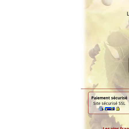
Paiement sécurisé
Site sécurisé SSL
Les vins fran