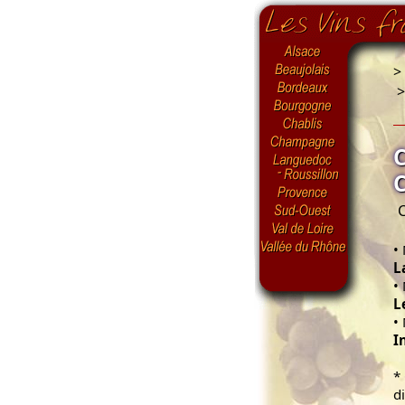
>
C
•
L
•
L
•
I
*
d