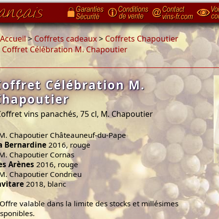
Accueil
>
Coffrets cadeaux
>
Coffrets Chapoutier
>
Coffret Célébration M. Chapoutier
Coffret Célébration M.
Chapoutier
offret vins panachés, 75 cl, M. Chapoutier
 M. Chapoutier Châteauneuf-du-Pape
a Bernardine
2016, rouge
 M. Chapoutier Cornas
es Arènes
2016, rouge
 M. Chapoutier Condrieu
nvitare
2018, blanc
 Offre valable dans la limite des stocks et millésimes
isponibles.