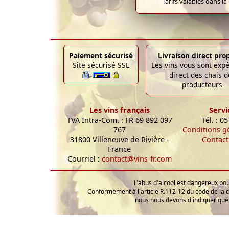
Tarifs valables dans la
Paiement sécurisé
Livraison direct pro
Site sécurisé SSL
Les vins vous sont exp
direct des chais d
producteurs
Les vins français
Servi
TVA Intra-Com. : FR 69 892 097
Tél. : 0
767
Conditions g
31800 Villeneuve de Rivière -
Contact
France
Courriel :
contact@vins-fr.com
L'abus d'alcool est dangereux p
Conformément à l'article R.112-12 du code de la 
nous nous devons d'indiquer que 