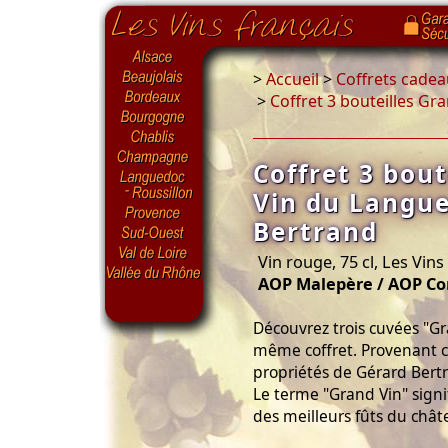
>
Accueil
>
Coffrets cadea
>
Coffret 3 bouteilles G
Coffret 3 bout
Vin du Langu
Bertrand
Vin rouge, 75 cl, Les Vins
AOP Malepère / AOP Co
Découvrez trois cuvées "G
même coffret. Provenant c
propriétés de Gérard Bert
Le terme "Grand Vin" signif
des meilleurs fûts du chât