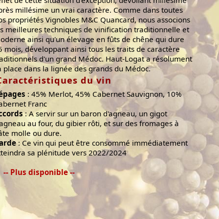
près millésime un vrai caractère. Comme dans toutes
os propriétés Vignobles M&C Quancard, nous associons
es meilleures techniques de vinification traditionnelle et
oderne ainsi qu'un élevage en fûts de chêne qui dure
5 mois, développant ainsi tous les traits de caractère
raditionnels d'un grand Médoc. Haut-Logat a résolument
a place dans la lignée des grands du Médoc.
Caractéristiques du vin
épages
: 45% Merlot, 45% Cabernet Sauvignon, 10%
abernet Franc
ccords
: A servir sur un baron d'agneau, un gigot
'agneau au four, du gibier rôti, et sur des fromages à
âte molle ou dure.
arde
: Ce vin qui peut être consommé immédiatement
tteindra sa plénitude vers 2022/2024
-- Plus disponible --