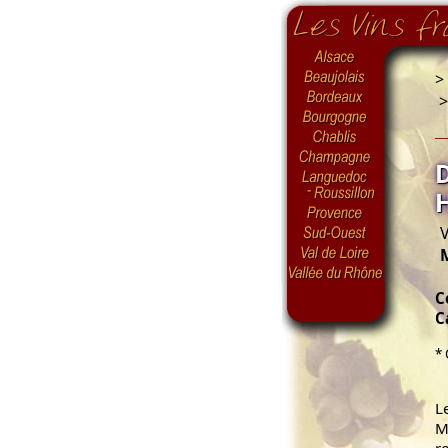
>
V
C
C
* 
L
M
r