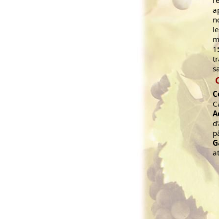
a
n
l
m
1
t
s
C
C
A
d
p
G
a