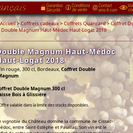
Accueil
>
Coffrets cadeaux
>
Coffrets Quancard
>
Coffret 
>
Double Magnum Haut-Médoc Haut-Logat 2018
Double Magnum Haut-Médoc
Haut-Logat 2018
in rouge, 300 cl, Bordeaux,
Coffret Double
Magnum
offret Double Magnum 300 cl
aisse Bois à Glissière
Offre valable dans la limite des stocks disponibles.
e vignoble du Château domine la commune de Cissac-
édoc, entre Saint-Estèphe et Pauillac. Son vin est le
eflet de cette situation d’exception, dévoilant millésime