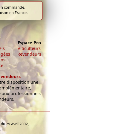
e bon commande.
raison en France.
Espace Pro
els
Viticulteurs
égées
Revendeurs
ins
ce
evendeurs
re disposition une
omplémentaire,
e aux professionnels
ndeurs.
.
du 29 Avril 2002,
.