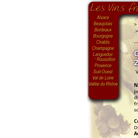
>
V
N
p
d
f
s
C
D
A