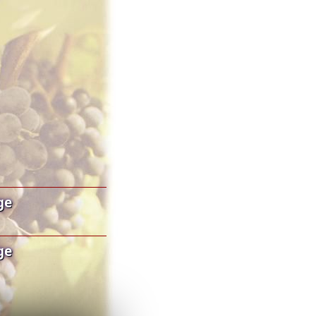
ge
ge