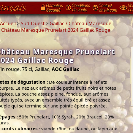
Accueil
>
Sud-Ouest
>
Gaillac / Château Maresque
>
Château Maresque Prunelart 2024 Gaillac Rouge
Château Maresque Prunelart
2024 Gaillac Rouge
in rouge, 75 cl, Gaillac,
AOC Gaillac
otes de dégustation :
De couleur intense à reflets
ourpre. Le nez aux arômes de petits fruits noirs et notes
'épices. La bouche assez pleine, fondue, aux arômes
ruités typés, avec un ensemble très équilibré et assez
ouple qui se termine sur une pointe épicée-poivrée.
épages
: 50% Prunelart, 10% Syrah, 20% Braucol, 20%
uras.
ccords culinaires
: viande rôtie, ou daube, ou lapin aux