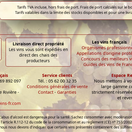
Tarifs TVA incluse, hors frais de port. Frais de port calculés sur l
Tarifs valables dans la limite des stocks disponibles et pour une liv
Les vins français
Livraison direct propriété
Organismes professionn
Les vins vous sont expédiés en
Appellations d'origine prot
direct des chais des
Concours des meilleurs v
producteurs
Guides des vins de Fran
çais
Service clients
Espace R
 69 892 097
Tél. : 05 62 00 32 35
Nous mettons à vot
Conditions générales de vente
large gamme c
 Rivière -
Contact
-
Garanties
strictement réservé
et reve
ins-fr.com
L'abus d'alcool est dangereux pour la santé. Sachez consommer avec modération
'article R.112-12 du code de la consommation et au règlement (CE) n° 753/2002 
nous nous devons d'indiquer que certains vins présentés contiennent des sulfites