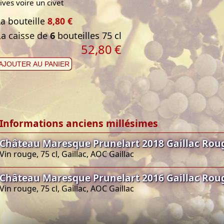
lives voire un civet
La bouteille
8,80 €
La caisse de
6
bouteilles 75 cl
52,80
€
AJOUTER AU PANIER
Informations anciens millésimes
Château Maresque Prunelart 2018 Gaillac Rou
Vin rouge, 75 cl, Gaillac, AOC Gaillac
Château Maresque Prunelart 2016 Gaillac Rou
Vin rouge, 75 cl, Gaillac, AOC Gaillac