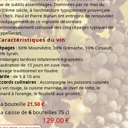
ue de subtils assemblages. Dominées par ce mas du
VIIIème siècle, à l'architecture typiquement provençale.
n 1969, Paul et Pierre Bunan ont entrepris de renouveler
'encépagement de ce vignoble désormais
armonieusement composé des cinq cépages typiques de
appellation.
Caractéristiques du vin
épages
: 60% Mourvèdre, 20% Grenache, 10% Cinsault,
0% Syrah.
endanges tardives totalement égrappées.
acération de 15 jours en cuve inox.
levage traditionnel en foudre.
arde
: de 5 à 10 ans
ccords culinaires
: Accompagne les poissons cuisinés
u vin rouge, la cuisine marinée, le civet de lotte, le
anard à l'orange, le feuilleté aux girolles.
La bouteille
21,50 €
La caisse de
6
bouteilles 75 cl
129,00
€