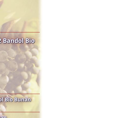
 Bandol Bio
ol Bio Bunan
nan