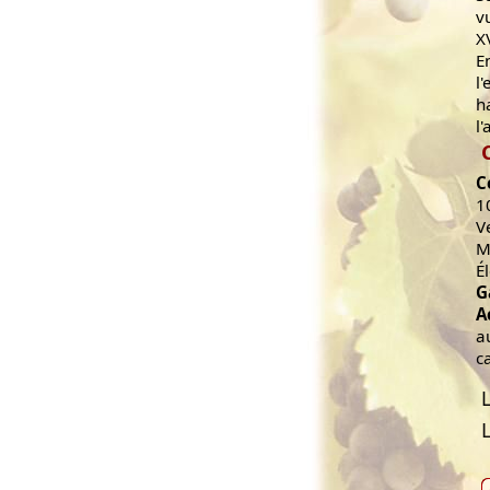
v
X
E
l
h
l'
C
1
V
M
É
G
A
a
c