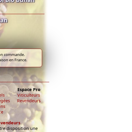
nan
e bon commande.
raison en France.
Espace Pro
els
Viticulteurs
égées
Revendeurs
ins
ce
evendeurs
re disposition une