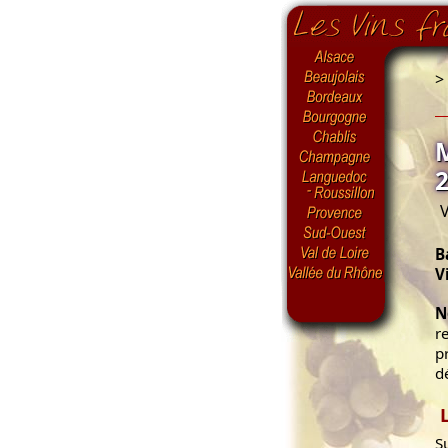
>
V
B
V
N
r
p
dé
S