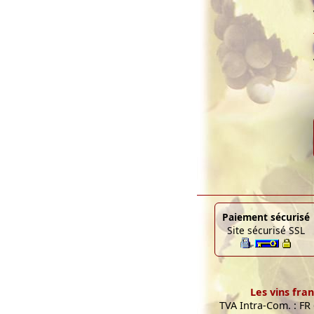
Paiement sécurisé
Site sécurisé SSL
Les vins fran
TVA Intra-Com. : FR