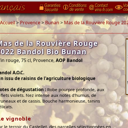
Accueil
>
Provence
>
Bunan
>
Mas de la Rouvière Rouge 20
Mas de la Rouvière Rouge
2022 Bandol Bio Bunan
in rouge, 75 cl, Provence,
AOP Bandol
andol A.O.C.
in issu de raisins de l'agriculture biologique
otes de dégustation :
Robe pourpre profonde, aux
eflets violets. Nez intense aux notes d'humus, de
runeaux et de cassis. Bouche harmonieuse, tanins
licats.
Le vignoble
ur le terroir du Castellet, des parcelles sélectionnées en