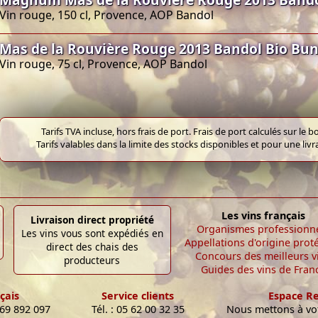
Vin rouge, 150 cl, Provence, AOP Bandol
Mas de la Rouvière Rouge 2013 Bandol Bio Bu
Vin rouge, 75 cl, Provence, AOP Bandol
Tarifs TVA incluse, hors frais de port. Frais de port calculés sur l
Tarifs valables dans la limite des stocks disponibles et pour une liv
Les vins français
Livraison direct propriété
Organismes professionn
Les vins vous sont expédiés en
Appellations d'origine prot
direct des chais des
Concours des meilleurs v
producteurs
Guides des vins de Fran
çais
Service clients
Espace R
 69 892 097
Tél. : 05 62 00 32 35
Nous mettons à vot