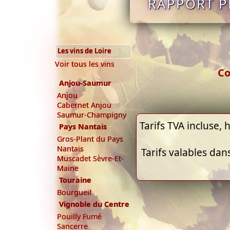
RAPPORT P
Les vins de Loire
Voir tous les vins
Co
Anjou-Saumur
Anjou
Cabernet Anjou
Saumur-Champigny
Tarifs TVA incluse, h
Pays Nantais
Gros-Plant du Pays
Nantais
Tarifs valables dan
Muscadet Sèvre-Et-
Maine
Touraine
Bourgueil
Vignoble du Centre
Pouilly Fumé
Sancerre