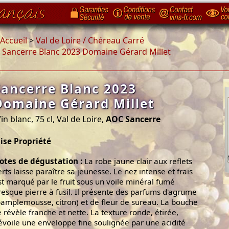
Accueil
>
Val de Loire / Chéreau Carré
>
Sancerre Blanc 2023 Domaine Gérard Millet
Sancerre Blanc 2023
Domaine Gérard Millet
in blanc, 75 cl, Val de Loire,
AOC Sancerre
ise Propriété
otes de dégustation :
La robe jaune clair aux reflets
erts laisse paraître sa jeunesse. Le nez intense et frais
st marqué par le fruit sous un voile minéral fumé
resque pierre à fusil. Il présente des parfums d'agrume
pamplemousse, citron) et de fleur de sureau. La bouche
e révèle franche et nette. La texture ronde, étirée,
évoile une enveloppe fine soulignée par une acidité