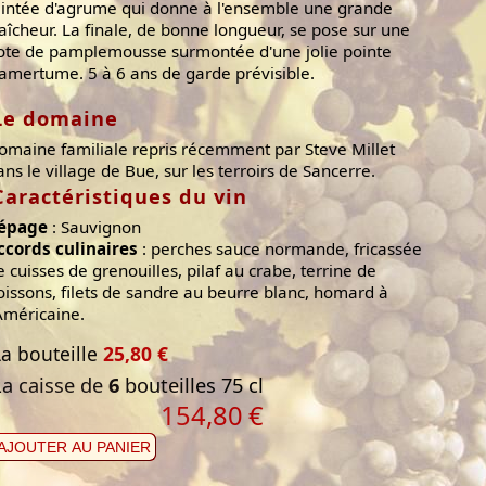
eintée d'agrume qui donne à l'ensemble une grande
raîcheur. La finale, de bonne longueur, se pose sur une
ote de pamplemousse surmontée d'une jolie pointe
'amertume. 5 à 6 ans de garde prévisible.
Le domaine
omaine familiale repris récemment par Steve Millet
ans le village de Bue, sur les terroirs de Sancerre.
Caractéristiques du vin
épage
: Sauvignon
ccords culinaires
: perches sauce normande, fricassée
e cuisses de grenouilles, pilaf au crabe, terrine de
oissons, filets de sandre au beurre blanc, homard à
'Américaine.
La bouteille
25,80 €
La caisse de
6
bouteilles 75 cl
154,80
€
AJOUTER AU PANIER