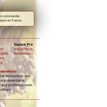
e bon commande.
raison en France.
Espace Pro
els
Viticulteurs
égées
Revendeurs
ins
ce
evendeurs
re disposition une
omplémentaire,
e aux professionnels
ndeurs.
.