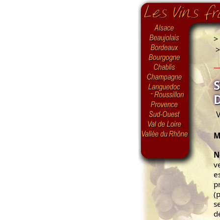
>
V
M
N
v
e
p
(
s
d