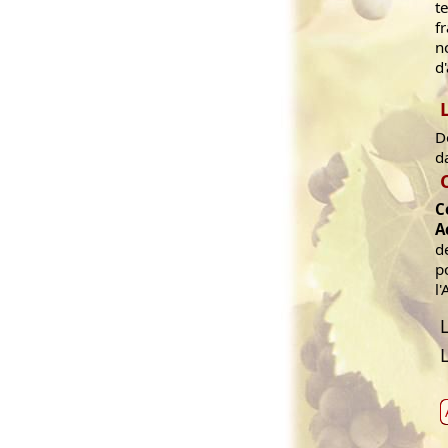
t
f
n
d
D
d
C
A
d
p
l