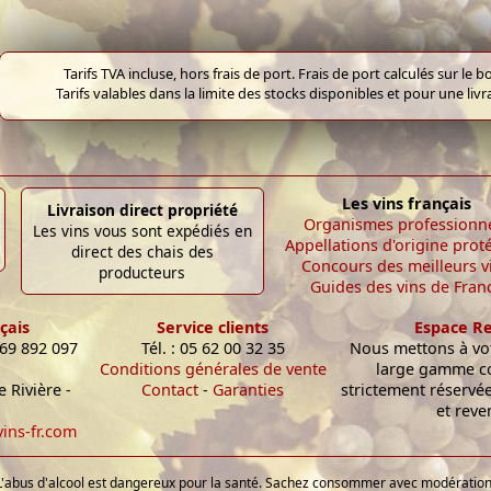
Tarifs TVA incluse, hors frais de port. Frais de port calculés sur l
Tarifs valables dans la limite des stocks disponibles et pour une liv
Les vins français
Livraison direct propriété
Organismes professionn
Les vins vous sont expédiés en
Appellations d'origine prot
direct des chais des
Concours des meilleurs v
producteurs
Guides des vins de Fran
çais
Service clients
Espace R
 69 892 097
Tél. : 05 62 00 32 35
Nous mettons à vot
Conditions générales de vente
large gamme c
 Rivière -
Contact
-
Garanties
strictement réservé
et reve
ins-fr.com
L'abus d'alcool est dangereux pour la santé. Sachez consommer avec modération