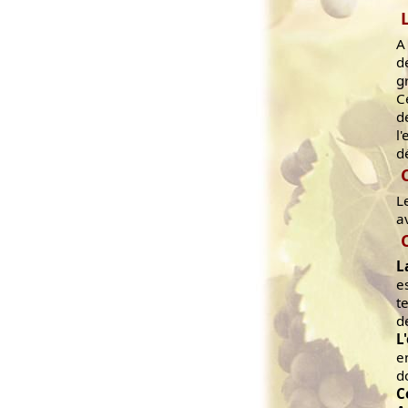
A
d
g
C
d
l
d
L
a
L
e
t
d
L
e
d
C