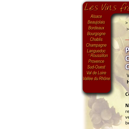
>
V
C
N
r
v
b