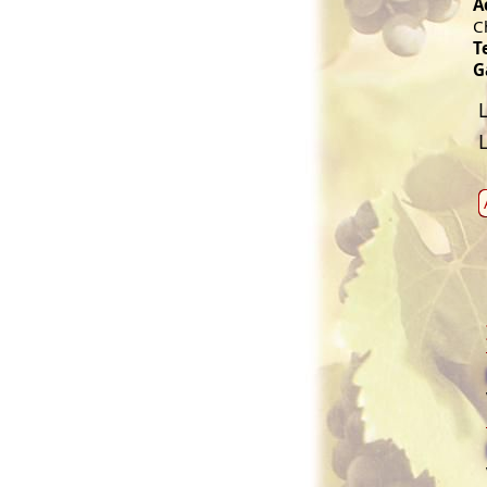
A
C
T
G