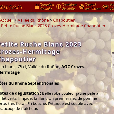
Accueil
>
Vallée du Rhône
>
Chapoutier
>
Petite Ruche Blanc 2023 Crozes-Hermitage Chapoutier
Petite Ruche Blanc 2023
Crozes-Hermitage
Chapoutier
in blanc, 75 cl, Vallée du Rhône,
AOC Crozes-
Hermitage
ôtes du Rhône Septentrionales
otes de dégustation :
Belle robe couleur jaune pâle à
eflet verts, limpide, brillant. Un premier nez de pomme
erte, très floral. En bouche, l'Attaque est souple avec
eaucoup de fraîcheur.