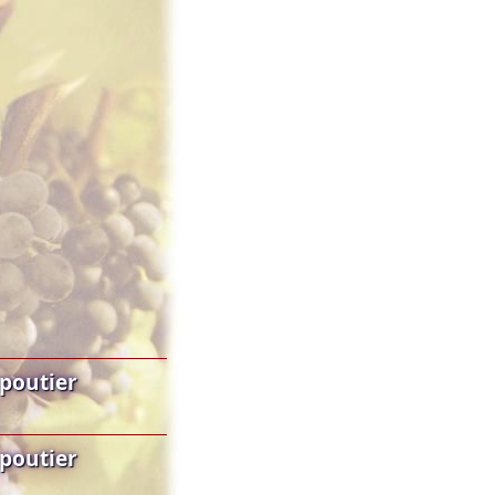
poutier
poutier