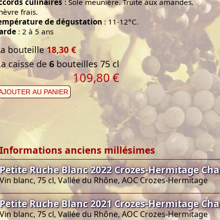
ccords culinaires
: Sole meunière. Truite aux amandes.
hèvre frais.
empérature de dégustation
: 11-12°C.
arde
: 2 à 5 ans
La bouteille
18,30 €
La caisse de
6
bouteilles 75 cl
109,80
€
AJOUTER AU PANIER
Informations anciens millésimes
Petite Ruche Blanc 2022 Crozes-Hermitage Cha
Vin blanc, 75 cl, Vallée du Rhône, AOC Crozes-Hermitage
Petite Ruche Blanc 2021 Crozes-Hermitage Cha
Vin blanc, 75 cl, Vallée du Rhône, AOC Crozes-Hermitage