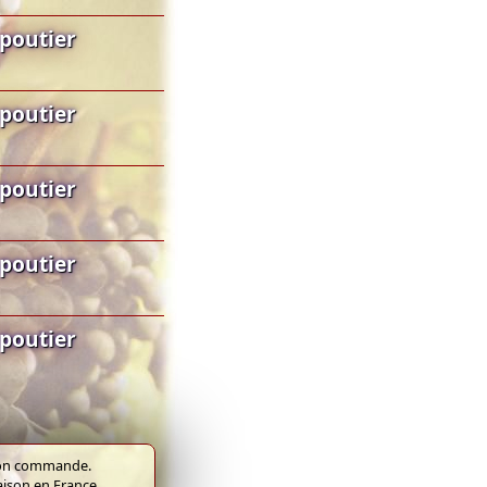
poutier
poutier
poutier
poutier
poutier
e bon commande.
raison en France.