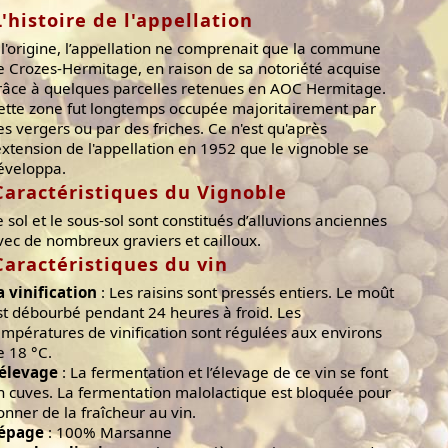
L'histoire de l'appellation
 l'origine, l’appellation ne comprenait que la commune
e Crozes-Hermitage, en raison de sa notoriété acquise
râce à quelques parcelles retenues en AOC Hermitage.
ette zone fut longtemps occupée majoritairement par
es vergers ou par des friches. Ce n'est qu'après
'extension de l'appellation en 1952 que le vignoble se
éveloppa.
Caractéristiques du Vignoble
e sol et le sous-sol sont constitués d’alluvions anciennes
vec de nombreux graviers et cailloux.
Caractéristiques du vin
a vinification
: Les raisins sont pressés entiers. Le moût
st débourbé pendant 24 heures à froid. Les
empératures de vinification sont régulées aux environs
e 18 °C.
'élevage
: La fermentation et l’élevage de ce vin se font
n cuves. La fermentation malolactique est bloquée pour
onner de la fraîcheur au vin.
épage
: 100% Marsanne