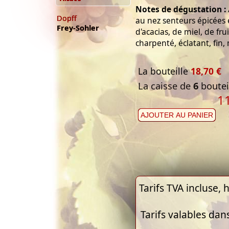
Notes de dégustation :
Dopff
au nez senteurs épicées 
Frey-Sohler
d'acacias, de miel, de fr
charpenté, éclatant, fin, 
La bouteille
18,70 €
La caisse de
6
bouteil
1
AJOUTER AU PANIER
Tarifs TVA incluse, h
Tarifs valables dan