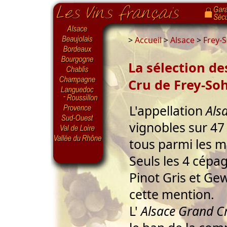
>
Accueil
>
Alsace
>
Frey-S
La sélection de
Cru de Frey-Soh
L'appellation
Als
vignobles sur 47
tous parmi les m
Seuls les 4 cépag
Pinot Gris et Ge
cette mention.
L'
Alsace Grand Cr