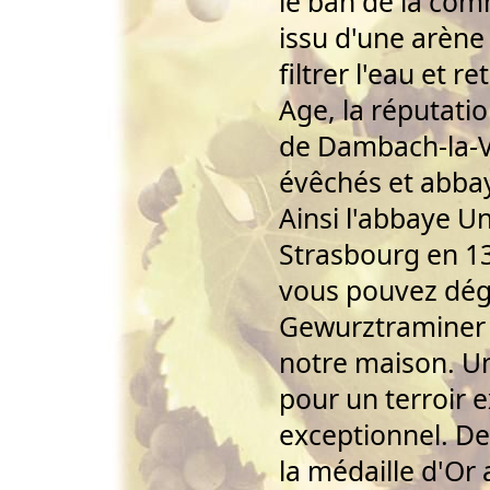
le ban de la com
issu d'une arène
filtrer l'eau et r
Age, la réputatio
de Dambach-la-V
évêchés et abbay
Ainsi l'abbaye U
Strasbourg en 13
vous pouvez dég
Gewurztraminer G
notre maison. Un
pour un terroir 
exceptionnel. De
la médaille d'O