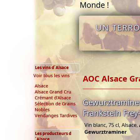
Monde !
UN TERRO
Les vins d´Alsace
Voir tous les vins
AOC Alsace Gr
Alsace
Alsace Grand Cru
Crémant d'Alsace
Gewurztramine
Sélection de Grains
Nobles
Frankstein Frey
Vendanges Tardives
Vin blanc, 75 cl, Alsace,
Gewurztraminer
Les producteurs d
´Alsace