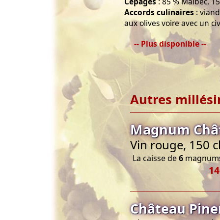
Cépages
: 85 % Malbec, 1
Accords culinaires
: viand
aux olives voire avec un ci
-- Plus disponible --
Autres millés
Magnum Châte
Vin rouge, 150 c
La caisse de
6
magnums 
14
Château Pine