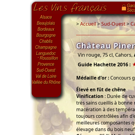
>
Accueil
>
Sud-Ouest
>
C
Château Piner
Vin rouge, 75 cl, Cahors,
Guide Hachette 2016 :
Médaille d'or :
Concours gé
Élevé en fût de chêne
Vinification
: Durée de cuv
très sains cueillis à bonn
macération à des températ
toujours contrôlées afin d'
meilleures composantes q
élevage dans du bois neuf