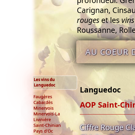
profondeur. Gre
Carignan, Cinsau
rouges
et les
vins
Roussanne, Rolle
AU COEUR D
Les vins du
Languedoc
Languedoc
Faugères
AOP Saint-Chi
Cabardès
Minervois
Minervois-La
Livinière
Ciffre Rouge Cl
Saint-Chinian
Pays d'Oc