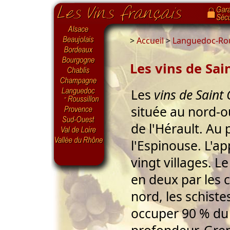
>
Accueil
>
Languedoc-Rou
Les vins de Sai
Les
vins de Saint
située au nord-o
de l'Hérault. Au
l'Espinouse. L'ap
vingt villages. L
en deux par les 
nord, les schist
occuper 90 % du