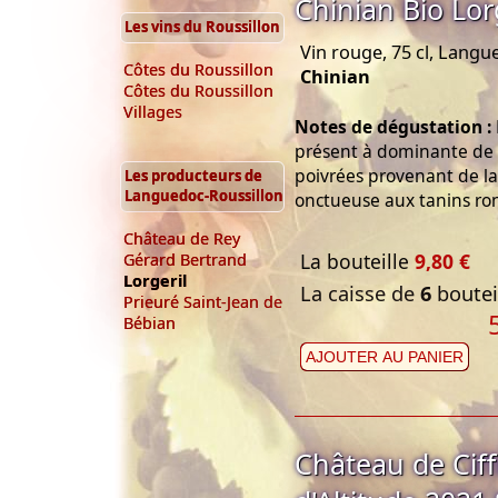
Chinian Bio Lor
Les vins du Roussillon
Vin rouge, 75 cl, Langu
Côtes du Roussillon
Chinian
Côtes du Roussillon
Villages
Notes de dégustation :
présent à dominante de 
poivrées provenant de l
Les producteurs de
Languedoc-Roussillon
onctueuse aux tanins ro
Château de Rey
La bouteille
9,80 €
Gérard Bertrand
Lorgeril
La caisse de
6
bouteil
Prieuré Saint-Jean de
Bébian
AJOUTER AU PANIER
Château de Ciff