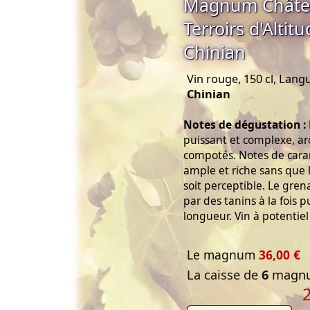
Magnum Châtea
Terroirs d'Altit
Chinian
Vin rouge, 150 cl, Lang
Chinian
Notes de dégustation :
puissant et complexe, ar
compotés. Notes de car
ample et riche sans que 
soit perceptible. Le gr
par des tanins à la fois p
longueur. Vin à potentie
Le magnum
36,00 €
La caisse de
6
magnu