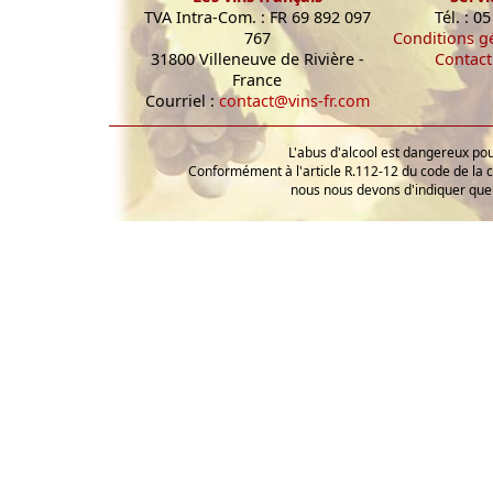
TVA Intra-Com. : FR 69 892 097
Tél. : 0
767
Conditions g
31800 Villeneuve de Rivière -
Contact
France
Courriel :
contact@vins-fr.com
L'abus d'alcool est dangereux p
Conformément à l'article R.112-12 du code de la 
nous nous devons d'indiquer que 