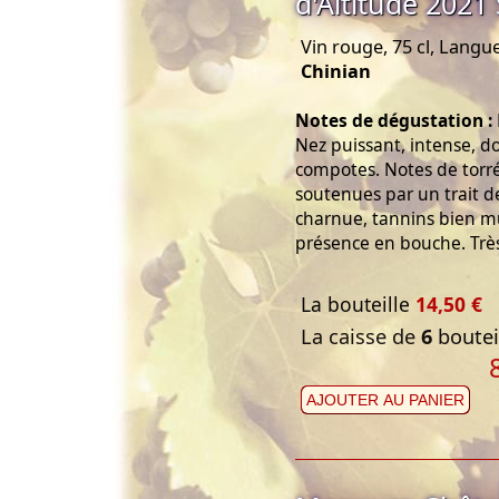
d'Altitude 2021
Vin rouge, 75 cl, Langu
Chinian
Notes de dégustation :
Nez puissant, intense, do
compotes. Notes de torré
soutenues par un trait d
charnue, tannins bien mûr
présence en bouche. Très
La bouteille
14,50 €
La caisse de
6
bouteil
AJOUTER AU PANIER